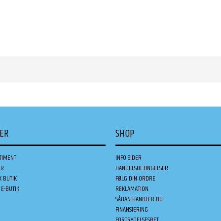
DER
SHOP
TIMENT
INFO SIDER
ER
HANDELSBETINGELSER
K BUTIK
FØLG DIN ORDRE
E-BUTIK
REKLAMATION
SÅDAN HANDLER DU
FINANSIERING
FORTRYDELSESRET