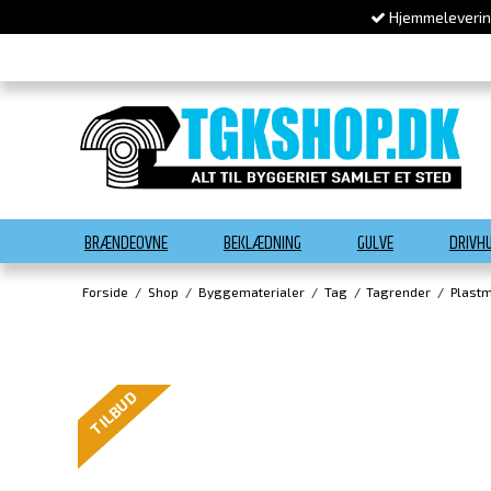
Hjemmelevering
BRÆNDEOVNE
BEKLÆDNING
GULVE
DRIVH
Forside
/
Shop
/
Byggematerialer
/
Tag
/
Tagrender
/
Plastm
TILBUD