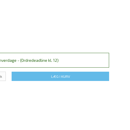
verdage - (Ordredeadline kl. 12)
tk
LÆG I KURV