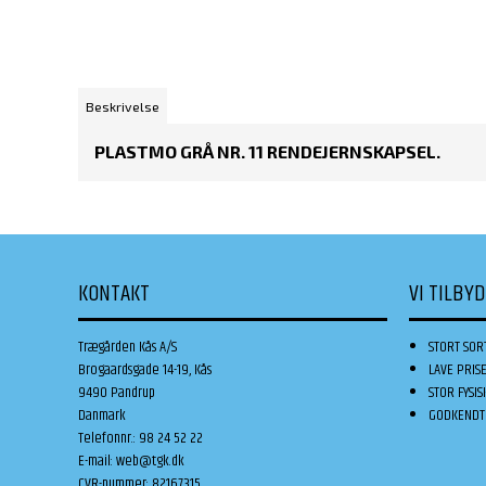
Beskrivelse
PLASTMO GRÅ NR. 11 RENDEJERNSKAPSEL.
KONTAKT
VI TILBY
Trægården Kås A/S
STORT SOR
Brogaardsgade 14-19, Kås
LAVE PRIS
9490 Pandrup
STOR FYSIS
Danmark
GODKENDT 
Telefonnr.
:
98 24 52 22
E-mail
:
web@tgk.dk
CVR-nummer
:
82167315