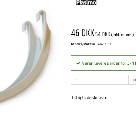
46 DKK
54 DKK
(inkl. moms)
Model/Varenr.:
4143699
Varen leveres indenfor 3-4 h
s
Tilføj til ønskeliste