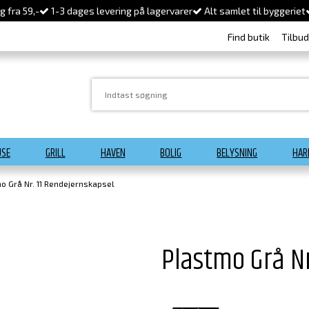
 fra 59,-
1-3 dages levering på lagervarer
Alt samlet til byggeriet
Find butik
Tilbu
USE
GRILL
HAVEN
BOLIG
BELYSNING
HAR
o Grå Nr. 11 Rendejernskapsel
Plastmo Grå Nr