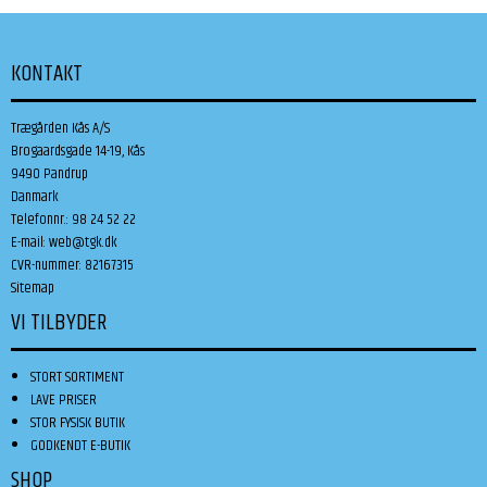
KONTAKT
Trægården Kås A/S
Brogaardsgade 14-19, Kås
9490 Pandrup
Danmark
Telefonnr.
:
98 24 52 22
E-mail
:
web@tgk.dk
CVR-nummer
:
82167315
Sitemap
VI TILBYDER
STORT SORTIMENT
LAVE PRISER
STOR FYSISK BUTIK
GODKENDT E-BUTIK
SHOP