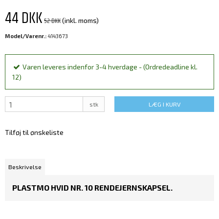
44 DKK
52 DKK
(inkl. moms)
Model/Varenr.:
4143673
Varen leveres indenfor 3-4 hverdage - (Ordredeadline kl.
12)
stk
LÆG I KURV
Tilføj til ønskeliste
Beskrivelse
PLASTMO HVID NR. 10 RENDEJERNSKAPSEL.