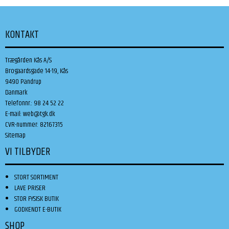
KONTAKT
Trægården Kås A/S
Brogaardsgade 14-19, Kås
9490 Pandrup
Danmark
Telefonnr.
:
98 24 52 22
E-mail
:
web@tgk.dk
CVR-nummer
:
82167315
Sitemap
VI TILBYDER
STORT SORTIMENT
LAVE PRISER
STOR FYSISK BUTIK
GODKENDT E-BUTIK
SHOP