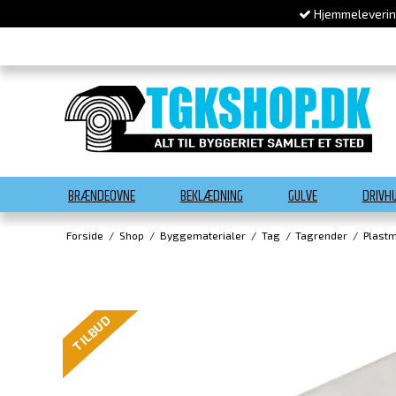
Hjemmelevering
BRÆNDEOVNE
BEKLÆDNING
GULVE
DRIVH
Forside
/
Shop
/
Byggematerialer
/
Tag
/
Tagrender
/
Plastm
TILBUD