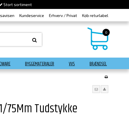
Stort sortiment
dsavisen
Kundeservice
Erhverv / Privat
Køb returlabel
0
DWARE
BYGGEMATERIALER
VVS
BRÆNDSEL
11/75Mm Tudstykke