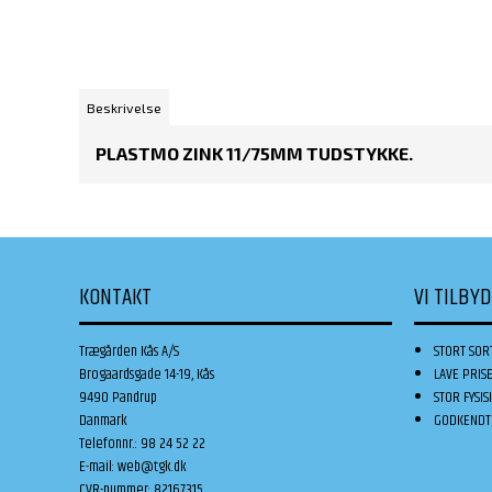
Beskrivelse
PLASTMO ZINK 11/75MM TUDSTYKKE.
KONTAKT
VI TILBY
Trægården Kås A/S
STORT SOR
Brogaardsgade 14-19, Kås
LAVE PRIS
9490 Pandrup
STOR FYSIS
Danmark
GODKENDT 
Telefonnr.
:
98 24 52 22
E-mail
:
web@tgk.dk
CVR-nummer
:
82167315