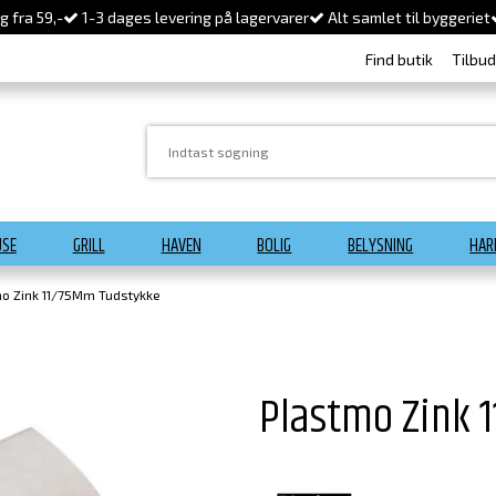
 fra 59,-
1-3 dages levering på lagervarer
Alt samlet til byggeriet
Find butik
Tilbu
USE
GRILL
HAVEN
BOLIG
BELYSNING
HAR
o Zink 11/75Mm Tudstykke
Plastmo Zink 