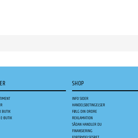
DER
SHOP
TIMENT
INFO SIDER
ER
HANDELSBETINGELSER
K BUTIK
FØLG DIN ORDRE
E-BUTIK
REKLAMATION
SÅDAN HANDLER DU
FINANSIERING
FORTRYDELSESRET