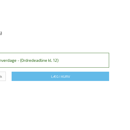
s)
verdage - (Ordredeadline kl. 12)
tk
LÆG I KURV