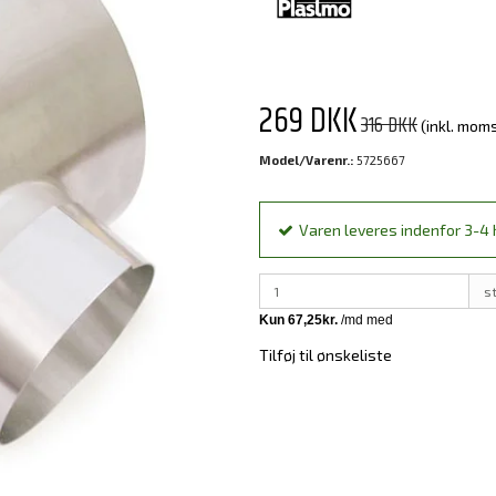
269 DKK
316 DKK
(inkl. mom
Model/Varenr.:
5725667
Varen leveres indenfor 3-4 h
s
Tilføj til ønskeliste