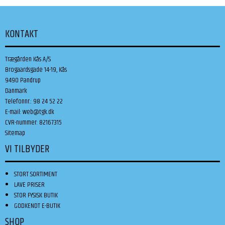
KONTAKT
Trægården Kås A/S
Brogaardsgade 14-19, Kås
9490 Pandrup
Danmark
Telefonnr.
:
98 24 52 22
E-mail
:
web@tgk.dk
CVR-nummer
:
82167315
Sitemap
VI TILBYDER
STORT SORTIMENT
LAVE PRISER
STOR FYSISK BUTIK
GODKENDT E-BUTIK
SHOP