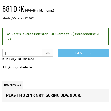
681 DKK
801 DKK
(inkl. moms)
Model/Varenr.:
5725671
Varen leveres indenfor 3-4 hverdage - (Ordredeadline kl.
12)
stk
LÆG I KURV
Tilføj til ønskeliste
Beskrivelse
PLASTMO ZINK NR11 GERING UDV. 90GR.