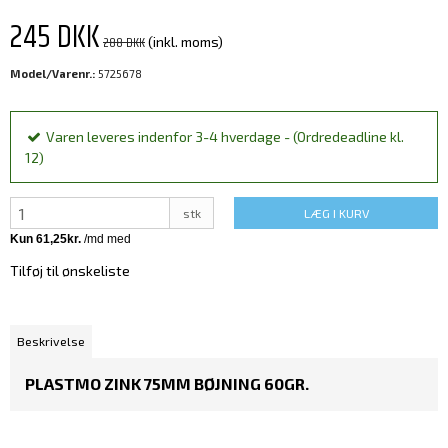
245 DKK
288 DKK
(inkl. moms)
Model/Varenr.:
5725678
Varen leveres indenfor 3-4 hverdage - (Ordredeadline kl.
12)
stk
LÆG I KURV
Tilføj til ønskeliste
Beskrivelse
PLASTMO ZINK 75MM BØJNING 60GR.