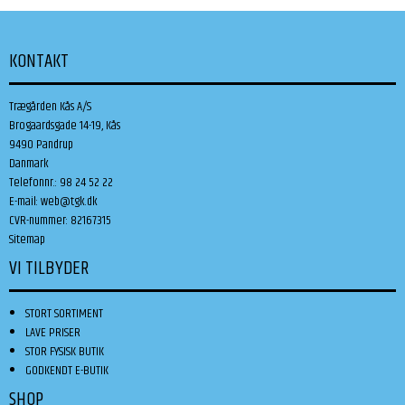
KONTAKT
Trægården Kås A/S
Brogaardsgade 14-19, Kås
9490 Pandrup
Danmark
Telefonnr.
:
98 24 52 22
E-mail
:
web@tgk.dk
CVR-nummer
:
82167315
Sitemap
VI TILBYDER
STORT SORTIMENT
LAVE PRISER
STOR FYSISK BUTIK
GODKENDT E-BUTIK
SHOP