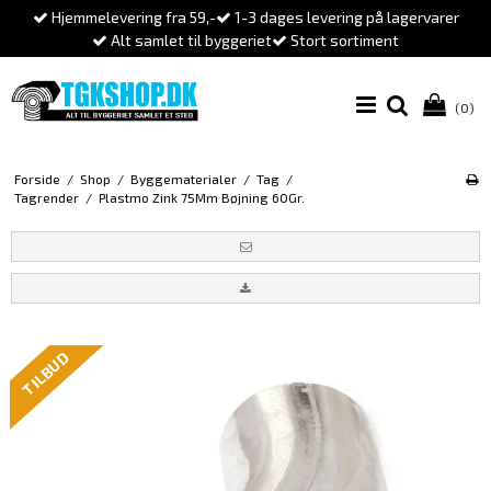
Hjemmelevering fra 59,-
1-3 dages levering på lagervarer
Alt samlet til byggeriet
Stort sortiment
(0)
Forside
/
Shop
/
Byggematerialer
/
Tag
/
Tagrender
/
Plastmo Zink 75Mm Bøjning 60Gr.
TILBUD