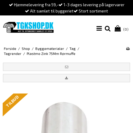
Hjemmelevering fra 59,-
1-3 dages levering på lagervarer
Alt samlet til byggeriet
Stort sortiment
(0)
Forside
/
Shop
/
Byggematerialer
/
Tag
/
Tagrender
/
Plastmo Zink 75Mm Rørmuffe
TILBUD