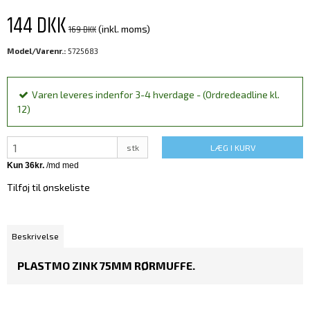
144 DKK
169 DKK
(inkl. moms)
Model/Varenr.:
5725683
Varen leveres indenfor 3-4 hverdage - (Ordredeadline kl.
12)
stk
LÆG I KURV
Tilføj til ønskeliste
Beskrivelse
PLASTMO ZINK 75MM RØRMUFFE.