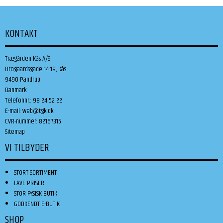
KONTAKT
Trægården Kås A/S
Brogaardsgade 14-19, Kås
9490 Pandrup
Danmark
Telefonnr.
:
98 24 52 22
E-mail
:
web@tgk.dk
CVR-nummer
:
82167315
Sitemap
VI TILBYDER
STORT SORTIMENT
LAVE PRISER
STOR FYSISK BUTIK
GODKENDT E-BUTIK
SHOP