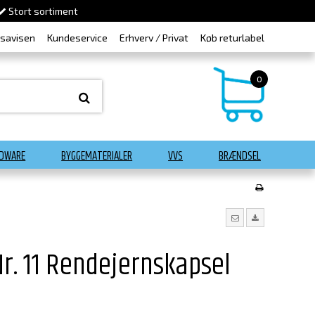
Stort sortiment
dsavisen
Kundeservice
Erhverv / Privat
Køb returlabel
0
DWARE
BYGGEMATERIALER
VVS
BRÆNDSEL
r. 11 Rendejernskapsel