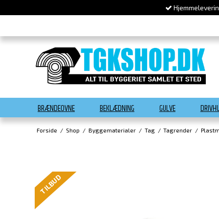
Hjemmelevering
BRÆNDEOVNE
BEKLÆDNING
GULVE
DRIVH
Forside
/
Shop
/
Byggematerialer
/
Tag
/
Tagrender
/
Plastm
TILBUD