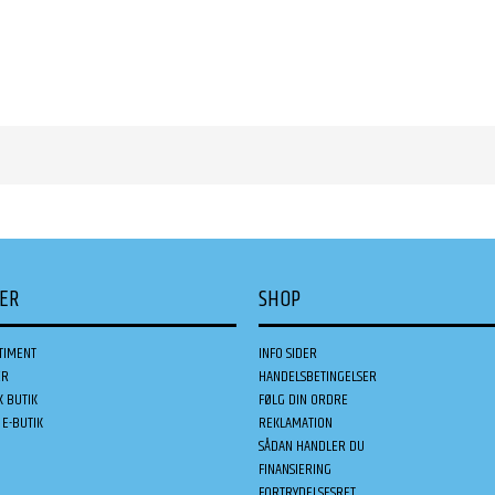
DER
SHOP
TIMENT
INFO SIDER
ER
HANDELSBETINGELSER
K BUTIK
FØLG DIN ORDRE
E-BUTIK
REKLAMATION
SÅDAN HANDLER DU
FINANSIERING
FORTRYDELSESRET