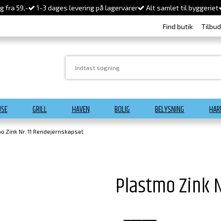
 fra 59,-
1-3 dages levering på lagervarer
Alt samlet til byggeriet
Find butik
Tilbu
USE
GRILL
HAVEN
BOLIG
BELYSNING
HAR
o Zink Nr. 11 Rendejernskapsel
Plastmo Zink N