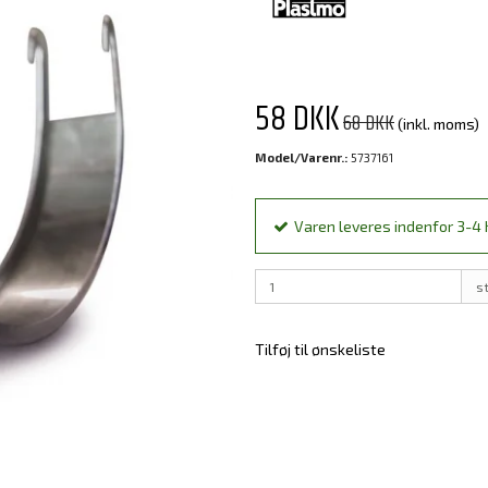
58 DKK
68 DKK
(inkl. moms)
Model/Varenr.:
5737161
Varen leveres indenfor 3-4 h
s
Tilføj til ønskeliste