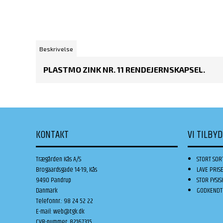
Beskrivelse
PLASTMO ZINK NR. 11 RENDEJERNSKAPSEL.
KONTAKT
VI TILBY
Trægården Kås A/S
STORT SOR
Brogaardsgade 14-19, Kås
LAVE PRIS
9490 Pandrup
STOR FYSIS
Danmark
GODKENDT 
Telefonnr.
:
98 24 52 22
E-mail
:
web@tgk.dk
CVR-nummer
:
82167315