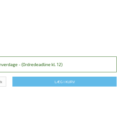
verdage - (Ordredeadline kl. 12)
tk
LÆG I KURV