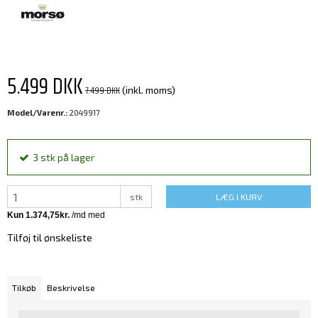
5.499 DKK
7.499 DKK
(inkl. moms)
Model/Varenr.:
2049917
3
stk
på lager
stk
LÆG I KURV
Tilføj til ønskeliste
Tilkøb
Beskrivelse