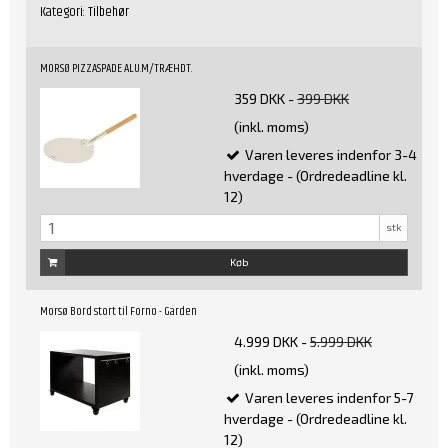
Kategori:
Tilbehør
MORSØ PIZZASPADE ALU.M/TRÆHDT.
359 DKK
-
399 DKK
(inkl. moms)
Varen leveres indenfor 3-4
hverdage - (Ordredeadline kl.
12)
stk
Køb
Morsø Bord stort til Forno - Garden
4.999 DKK
-
5.999 DKK
(inkl. moms)
Varen leveres indenfor 5-7
hverdage - (Ordredeadline kl.
12)