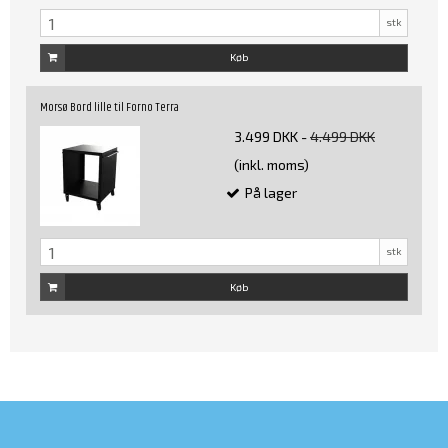
stk
Køb
Morsø Bord lille til Forno Terra
3.499 DKK
-
4.499 DKK
(inkl. moms)
På lager
stk
Køb