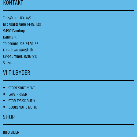
KONTAKT
Trægården Kås A/S
Brogaardsgade 14-19, Kås
9490 Pandrup
Danmark
Telefonnr.
:
98 24 52 22
E-mail
:
web@tgk.dk
CVR-nummer
:
82167315
Sitemap
VI TILBYDER
STORT SORTIMENT
LAVE PRISER
STOR FYSISK BUTIK
GODKENDT E-BUTIK
SHOP
INFO SIDER