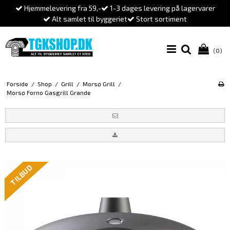
Hjemmelevering fra 59,-
1-3 dages levering på lagervarer
Alt samlet til byggeriet
Stort sortiment
(0)
Forside
/
Shop
/
Grill
/
Morsø Grill
/
Morsø Forno Gasgrill Grande
TILBUD