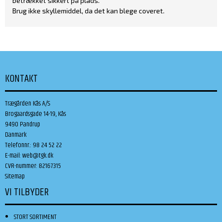
betrækket sikkert på plads.
Brug ikke skyllemiddel, da det kan blege coveret.
KONTAKT
Trægården Kås A/S
Brogaardsgade 14-19, Kås
9490 Pandrup
Danmark
Telefonnr.
:
98 24 52 22
E-mail
:
web@tgk.dk
CVR-nummer
:
82167315
Sitemap
VI TILBYDER
STORT SORTIMENT