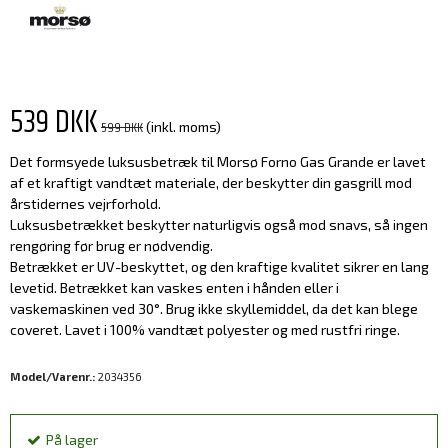
539 DKK
599 DKK
(inkl. moms)
Det formsyede luksusbetræk til Morsø Forno Gas Grande er lavet
af et kraftigt vandtæt materiale, der beskytter din gasgrill mod
årstidernes vejrforhold.
Luksusbetrækket beskytter naturligvis også mod snavs, så ingen
rengøring før brug er nødvendig.
Betrækket er UV-beskyttet, og den kraftige kvalitet sikrer en lang
levetid. Betrækket kan vaskes enten i hånden eller i
vaskemaskinen ved 30°. Brug ikke skyllemiddel, da det kan blege
coveret. Lavet i 100% vandtæt polyester og med rustfri ringe.
Model/Varenr.:
2034356
På lager