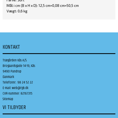
Mål i cm (B x H x D): 12,5 cm×0,08 cm×50,5 cm
Vægt: 0,6 kg
KONTAKT
Trægården Kås A/S
Brogaardsgade 14-19, Kås
9490 Pandrup
Danmark
Telefonnr.
:
98 24 52 22
E-mail
:
web@tgk.dk
CVR-nummer
:
82167315
Sitemap
VI TILBYDER