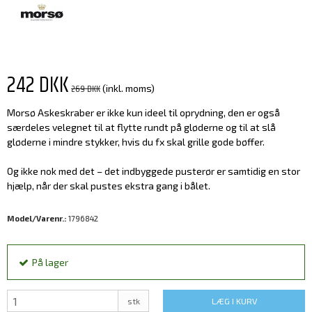
242 DKK
269 DKK
(inkl. moms)
Morsø Askeskraber er ikke kun ideel til oprydning, den er også
særdeles velegnet til at flytte rundt på gløderne og til at slå
gløderne i mindre stykker, hvis du fx skal grille gode bøffer.
Og ikke nok med det – det indbyggede pusterør er samtidig en stor
hjælp, når der skal pustes ekstra gang i bålet.
Model/Varenr.:
1796842
På lager
stk
LÆG I KURV