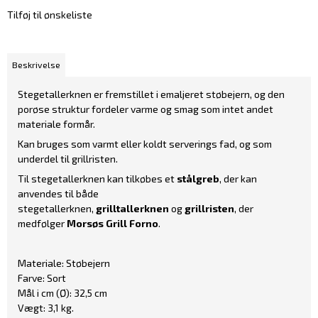
Tilføj til ønskeliste
Beskrivelse
Stegetallerknen er fremstillet i emaljeret støbejern, og den
porøse struktur fordeler varme og smag som intet andet
materiale formår.
Kan bruges som varmt eller koldt serverings fad, og som
underdel til grillristen.
Til stegetallerknen kan tilkøbes et
stålgreb
,
der kan
anvendes til både
stegetallerknen,
grilltallerknen
og
grillristen
, der
medfølger
Morsøs Grill Forno
.
Materiale: Støbejern
Farve: Sort
Mål i cm (Ø): 32,5 cm
Vægt: 3,1 kg.