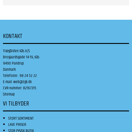
KONTAKT
Trægården Kås A/S
Brogaardsgade 14-19, Kås
9490 Pandrup
Danmark
Telefonnr.
:
98 24 52 22
E-mail
:
web@tgk.dk
CVR-nummer
:
82167315
Sitemap
VI TILBYDER
STORT SORTIMENT
LAVE PRISER
STOR FYSISK BUTIK