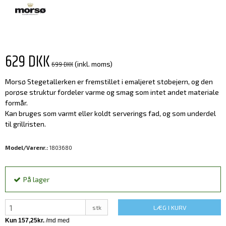
629 DKK
699 DKK
(inkl. moms)
Morsø Stegetallerken er fremstillet i emaljeret støbejern, og den
porøse struktur fordeler varme og smag som intet andet materiale
formår.
Kan bruges som varmt eller koldt serverings fad, og som underdel
til grillristen.
Model/Varenr.:
1803680
På lager
stk
LÆG I KURV