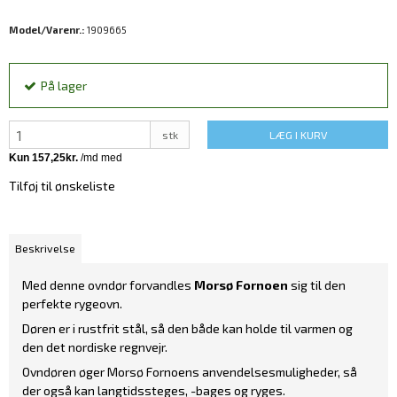
Model/Varenr.:
1909665
På lager
stk
LÆG I KURV
Tilføj til ønskeliste
Beskrivelse
Med denne ovndør forvandles
Morsø Fornoen
sig til den
perfekte rygeovn.
Døren er i rustfrit stål, så den både kan holde til varmen og
den det nordiske regnvejr.
Ovndøren øger Morsø Fornoens anvendelsesmuligheder, så
der også kan langtidssteges, -bages og ryges.