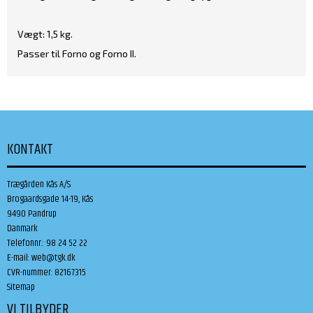
Vægt: 1,5 kg.
Passer til Forno og Forno II.
KONTAKT
Trægården Kås A/S
Brogaardsgade 14-19, Kås
9490 Pandrup
Danmark
Telefonnr.
:
98 24 52 22
E-mail
:
web@tgk.dk
CVR-nummer
:
82167315
Sitemap
VI TILBYDER