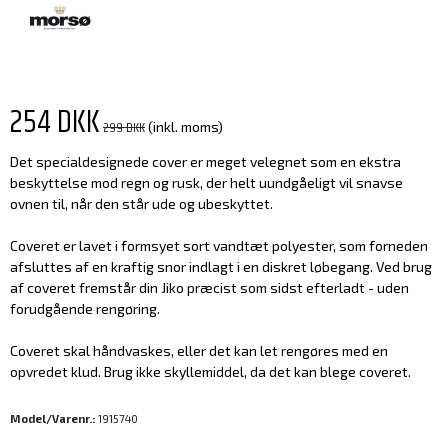
254 DKK
299 DKK
(inkl. moms)
Det specialdesignede cover er meget velegnet som en ekstra
beskyttelse mod regn og rusk, der helt uundgåeligt vil snavse
ovnen til, når den står ude og ubeskyttet.
Coveret er lavet i formsyet sort vandtæt polyester, som forneden
afsluttes af en kraftig snor indlagt i en diskret løbegang. Ved brug
af coveret fremstår din Jiko præcist som sidst efterladt - uden
forudgående rengøring.
Coveret skal håndvaskes, eller det kan let rengøres med en
opvredet klud. Brug ikke skyllemiddel, da det kan blege coveret.
Model/Varenr.:
1915740