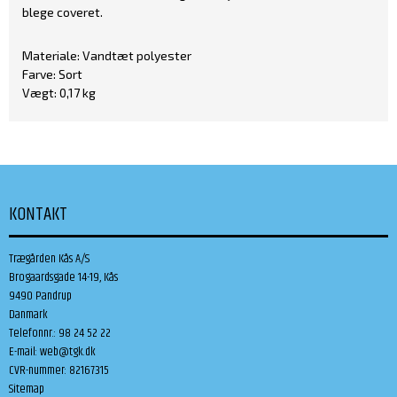
blege coveret.
Materiale: Vandtæt polyester
Farve: Sort
Vægt: 0,17 kg
KONTAKT
Trægården Kås A/S
Brogaardsgade 14-19, Kås
9490 Pandrup
Danmark
Telefonnr.
:
98 24 52 22
E-mail
:
web@tgk.dk
CVR-nummer
:
82167315
Sitemap