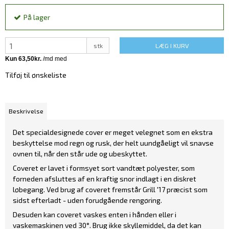
På lager
stk
LÆG I KURV
Tilføj til ønskeliste
Beskrivelse
Det specialdesignede cover er meget velegnet som en ekstra
beskyttelse mod regn og rusk, der helt uundgåeligt vil snavse
ovnen til, når den står ude og ubeskyttet.
Coveret er lavet i formsyet sort vandtæt polyester, som
forneden afsluttes af en kraftig snor indlagt i en diskret
løbegang. Ved brug af coveret fremstår Grill '17 præcist som
sidst efterladt - uden forudgående rengøring.
Desuden kan coveret vaskes enten i hånden eller i
vaskemaskinen ved 30°. Brug ikke skyllemiddel, da det kan