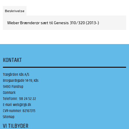
Beskrivelse
Weber Brænderør sæt til Genesis 310/320 (2013-)
KONTAKT
Trægården Kås A/S
Brogaardsgade 14-19, Kås
9490 Pandrup
Danmark
Telefonnr.
:
98 24 52 22
E-mail
:
web@tgk.dk
CVR-nummer
:
82167315
Sitemap
VI TILBYDER