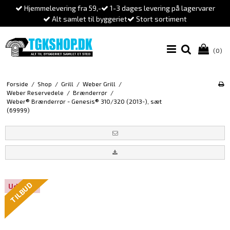
Hjemmelevering fra 59,-
1-3 dages levering på lagervarer
Alt samlet til byggeriet
Stort sortiment
(0)
Forside
/
Shop
/
Grill
/
Weber Grill
/
Weber Reservedele
/
Brænderrør
/
Weber® Brænderrør - Genesis® 310/320 (2013-), sæt
(69999)
TILBUD
Udsolgt