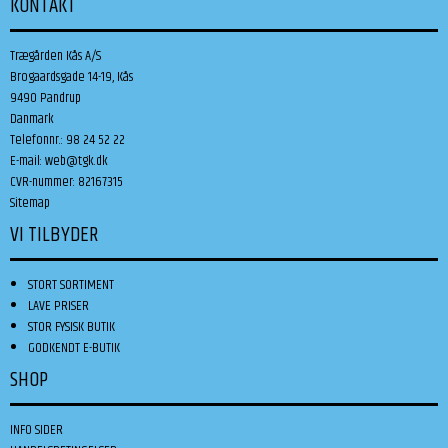
KONTAKT
Trægården Kås A/S
Brogaardsgade 14-19, Kås
9490 Pandrup
Danmark
Telefonnr.
:
98 24 52 22
E-mail
:
web@tgk.dk
CVR-nummer
:
82167315
Sitemap
VI TILBYDER
STORT SORTIMENT
LAVE PRISER
STOR FYSISK BUTIK
GODKENDT E-BUTIK
SHOP
INFO SIDER