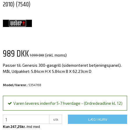
2010) (7540)
989 DKK
1.099 DKK
(inkl. moms)
Passer til: Genesis 300-gasgrill (sidemonteret betjeningspanel).
Mål, Udpakket: 5.84cm H X 5.84cm B X 62.23cm D
Model/Varenr.:
5354768
Varen leveres indenfor 5-7 hverdage - (Ordredeadline kl. 12)
stk
LÆG I KURV