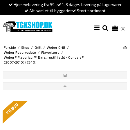
Hjemmelevering fra 59,-
1-3 dages levering på lagervarer
Alt samlet til byggeriet
Stort sortiment
(0)
Forside
/
Shop
/
Grill
/
Weber Grill
/
Weber Reservedele
/
Flavorizere
/
Weber® Flavorizer™ Bars, rustfri stål - Genesis®
(2007-2010) (7540)
TILBUD