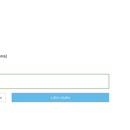
oms)
tk
LÆG I KURV