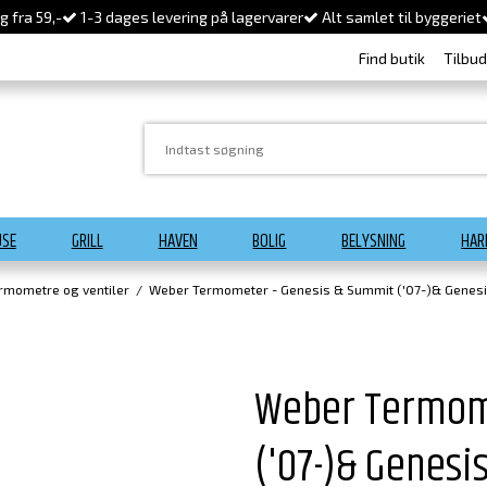
 fra 59,-
1-3 dages levering på lagervarer
Alt samlet til byggeriet
Find butik
Tilbu
USE
GRILL
HAVEN
BOLIG
BELYSNING
HAR
rmometre og ventiler
/
Weber Termometer - Genesis & Summit ('07-)& Genesis
Weber Termome
('07-)& Genesis