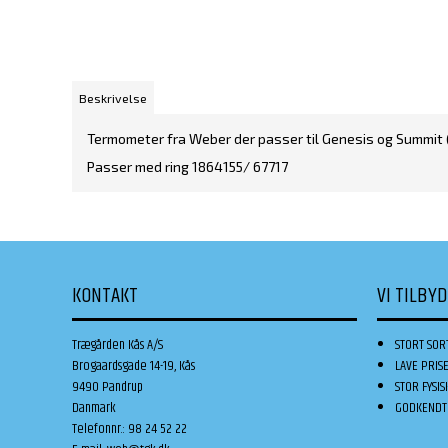
Beskrivelse
Termometer fra Weber der passer til Genesis og Summit (
Passer med ring 1864155/ 67717
KONTAKT
VI TILBY
Trægården Kås A/S
STORT SOR
Brogaardsgade 14-19, Kås
LAVE PRIS
9490 Pandrup
STOR FYSIS
Danmark
GODKENDT 
Telefonnr.
:
98 24 52 22