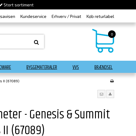
Stort sortiment
dsavisen
Kundeservice
Erhverv / Privat
Køb returlabel
0
DWARE
BYGGEMATERIALER
VVS
BRÆNDSEL
 II (67089)
ter - Genesis & Summit
 II (67089)