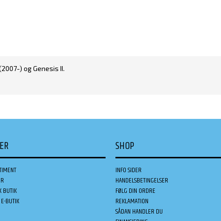
2007-) og Genesis II.
DER
SHOP
TIMENT
INFO SIDER
ER
HANDELSBETINGELSER
K BUTIK
FØLG DIN ORDRE
E-BUTIK
REKLAMATION
SÅDAN HANDLER DU