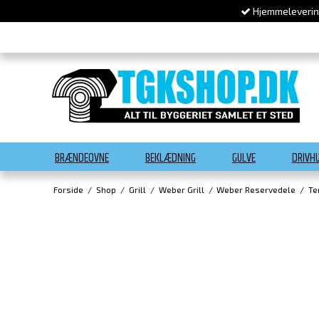
Hjemmelevering
BRÆNDEOVNE
BEKLÆDNING
GULVE
DRIVH
Forside
/
Shop
/
Grill
/
Weber Grill
/
Weber Reservedele
/
Te