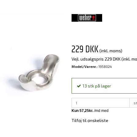
229 DKK
(inkl. moms)
Vejl. udsalgspris 229 DKK
(inkl. m
Model/Varenr.:
1958024
13
stk
på lager
s
Tilføj til ønskeliste