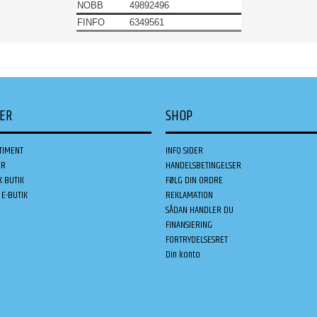
NOBB
49892496
FINFO
6349561
DER
SHOP
TIMENT
INFO SIDER
ER
HANDELSBETINGELSER
K BUTIK
FØLG DIN ORDRE
E-BUTIK
REKLAMATION
SÅDAN HANDLER DU
FINANSIERING
FORTRYDELSESRET
Din konto