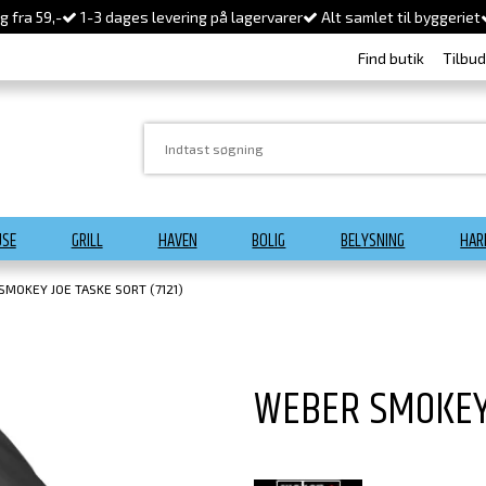
 fra 59,-
1-3 dages levering på lagervarer
Alt samlet til byggeriet
Find butik
Tilbu
USE
GRILL
HAVEN
BOLIG
BELYSNING
HAR
MOKEY JOE TASKE SORT (7121)
WEBER SMOKEY 