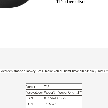
Tilføj til ønskeliste
ng. Med den smarte Smokey Joe® taske kan du nemt have din Smokey Joe® m
Varenr.
7121
Varekategori
Weber® - Weber Original™
EAN
0077924035722
TUN
1825577