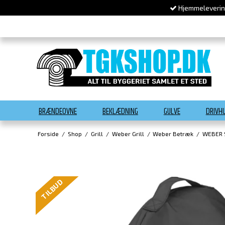
Hjemmelevering
BRÆNDEOVNE
BEKLÆDNING
GULVE
DRIVH
Forside
/
Shop
/
Grill
/
Weber Grill
/
Weber Betræk
/
WEBER S
TILBUD