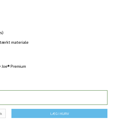
s)
stærkt materiale
y Joe® Premium
tk
LÆG I KURV