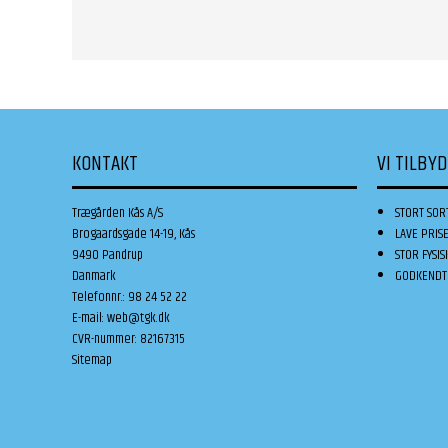
KONTAKT
VI TILBY
Trægården Kås A/S
STORT SOR
Brogaardsgade 14-19, Kås
LAVE PRIS
9490 Pandrup
STOR FYSIS
Danmark
GODKENDT 
Telefonnr.
:
98 24 52 22
E-mail
:
web@tgk.dk
CVR-nummer
:
82167315
Sitemap