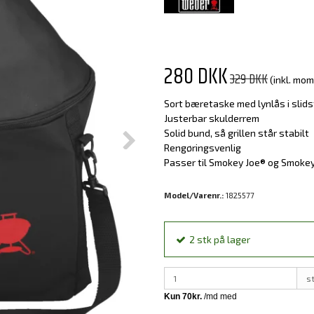
280 DKK
329 DKK
(inkl. mom
Sort bæretaske med lynlås i slid
Justerbar skulderrem
Solid bund, så grillen står stabilt
Rengøringsvenlig
Passer til Smokey Joe® og Smoke
Model/Varenr.:
1825577
2
stk
på lager
s