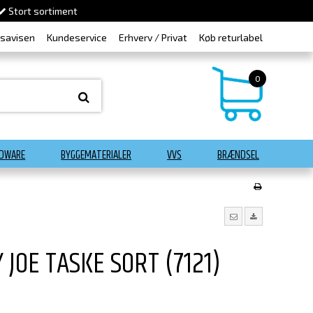
Stort sortiment
dsavisen
Kundeservice
Erhverv / Privat
Køb returlabel
0
DWARE
BYGGEMATERIALER
VVS
BRÆNDSEL
JOE TASKE SORT (7121)