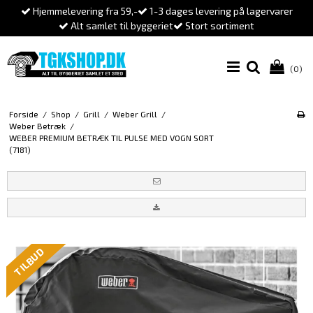
Hjemmelevering fra 59,-
1-3 dages levering på lagervarer
Alt samlet til byggeriet
Stort sortiment
(0)
Forside
/
Shop
/
Grill
/
Weber Grill
/
Weber Betræk
/
WEBER PREMIUM BETRÆK TIL PULSE MED VOGN SORT
(7181)
TILBUD