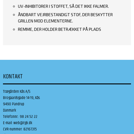
UV-INHIBITORER I STOFFET, SÅ DET IKKE FALMER.
ÅNDBART VEJRBESTANDIGT STOF, DER BESKYTTER
GRILLEN MOD ELEMENTERNE.
REMME, DER HOLDER BETRÆKKET PÅ PLADS
KONTAKT
Trægården Kås A/S
Brogaardsgade 14-19, Kås
9490 Pandrup
Danmark
Telefonnr.
:
98 24 52 22
E-mail
:
web@tgk.dk
CVR-nummer
:
82167315