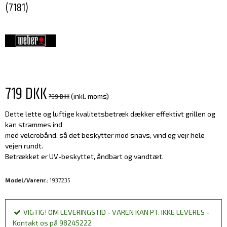
(7181)
719 DKK
799 DKK
(inkl. moms)
Dette lette og luftige kvalitetsbetræk dækker effektivt grillen og
kan strammes ind
med velcrobånd, så det beskytter mod snavs, vind og vejr hele
vejen rundt.
Betrækket er UV-beskyttet, åndbart og vandtæt.
Model/Varenr.:
1937235
VIGTIG! OM LEVERINGSTID - VAREN KAN PT. IKKE LEVERES -
Kontakt os på 98245222