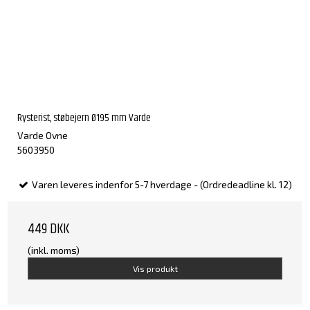
Rysterist, støbejern Ø195 mm Varde
Varde Ovne
5603950
Varen leveres indenfor 5-7 hverdage - (Ordredeadline kl. 12)
449 DKK
(inkl. moms)
Vis produkt