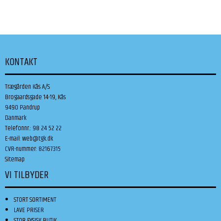
KONTAKT
Trægården Kås A/S
Brogaardsgade 14-19, Kås
9490 Pandrup
Danmark
Telefonnr.
:
98 24 52 22
E-mail
:
web@tgk.dk
CVR-nummer
:
82167315
Sitemap
VI TILBYDER
STORT SORTIMENT
LAVE PRISER
STOR FYSISK BUTIK