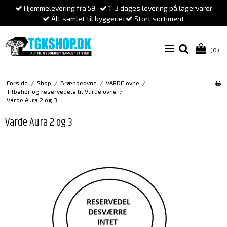
Hjemmelevering fra 59,-
1-3 dages levering på lagervarer
Alt samlet til byggeriet
Stort sortiment
(0)
Forside
/
Shop
/
Brændeovne
/
VARDE ovne
/
Tilbehør og reservedele til Varde ovne
/
Varde Aura 2 og 3
Varde Aura 2 og 3