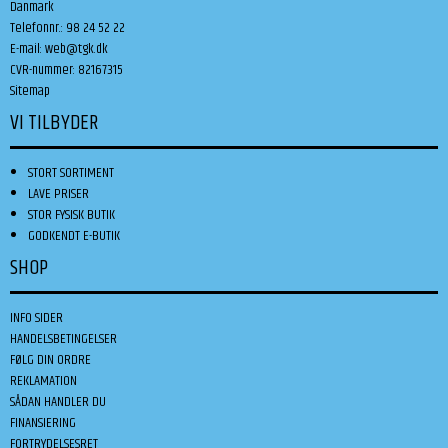
Danmark
Telefonnr.
:
98 24 52 22
E-mail
:
web@tgk.dk
CVR-nummer
:
82167315
Sitemap
VI TILBYDER
STORT SORTIMENT
LAVE PRISER
STOR FYSISK BUTIK
GODKENDT E-BUTIK
SHOP
INFO SIDER
HANDELSBETINGELSER
FØLG DIN ORDRE
REKLAMATION
SÅDAN HANDLER DU
FINANSIERING
FORTRYDELSESRET