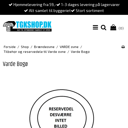
Hjemmelevering fra 59,-
1-3 dages levering på lagervarer
Alt samlet til byggeriet
Stort sortiment
(0)
Forside
/
Shop
/
Brændeovne
/
VARDE ovne
/
Tilbehør og reservedele til Varde ovne
/
Varde Bogø
Varde Bogø