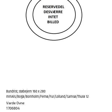
Bundrist, støbejern 160 x 280
mmAls/Bogø/Bornholm/Femø/Fur/Lolland/Samsø/Thurø 12
Varde Ovne
1706804