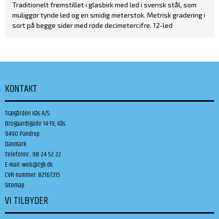
Traditionelt fremstillet i glasbirk med led i svensk stål, som
muliggør tynde led og en smidig meterstok. Metrisk gradering i
sort på begge sider med røde decimetercifre. 12-led
KONTAKT
Trægården Kås A/S
Brogaardsgade 14-19, Kås
9490 Pandrup
Danmark
Telefonnr.
:
98 24 52 22
E-mail
:
web@tgk.dk
CVR-nummer
:
82167315
Sitemap
VI TILBYDER