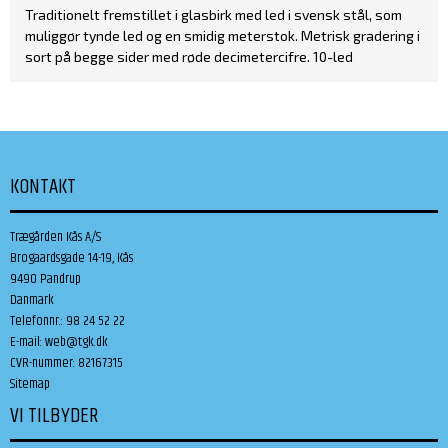
Traditionelt fremstillet i glasbirk med led i svensk stål, som
muliggør tynde led og en smidig meterstok. Metrisk gradering i
sort på begge sider med røde decimetercifre. 10-led
KONTAKT
Trægården Kås A/S
Brogaardsgade 14-19, Kås
9490 Pandrup
Danmark
Telefonnr.
:
98 24 52 22
E-mail
:
web@tgk.dk
CVR-nummer
:
82167315
Sitemap
VI TILBYDER