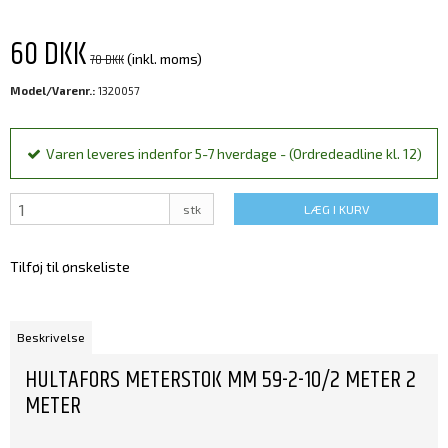
60 DKK
70 DKK
(inkl. moms)
Model/Varenr.:
1320057
Varen leveres indenfor 5-7 hverdage - (Ordredeadline kl. 12)
stk
LÆG I KURV
Tilføj til ønskeliste
Beskrivelse
HULTAFORS METERSTOK MM 59-2-10/2 METER 2
METER