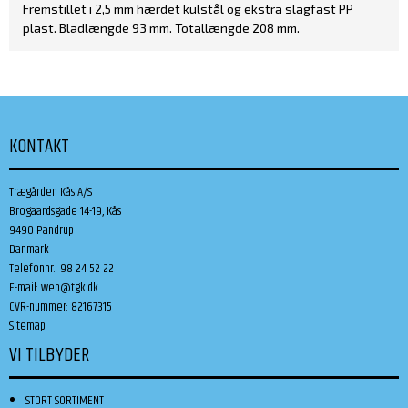
Fremstillet i 2,5 mm hærdet kulstål og ekstra slagfast PP
plast. Bladlængde 93 mm. Totallængde 208 mm.
KONTAKT
Trægården Kås A/S
Brogaardsgade 14-19, Kås
9490 Pandrup
Danmark
Telefonnr.
:
98 24 52 22
E-mail
:
web@tgk.dk
CVR-nummer
:
82167315
Sitemap
VI TILBYDER
STORT SORTIMENT