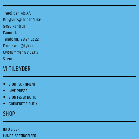
Trægården Kås A/S
Brogaardsgade 14-19, Kås
9490 Pandrup
Danmark
Telefonnr.
:
98 24 52 22
E-mail
:
web@tgk.dk
CVR-nummer
:
82167315
Sitemap
VI TILBYDER
STORT SORTIMENT
LAVE PRISER
STOR FYSISK BUTIK
GODKENDT E-BUTIK
SHOP
INFO SIDER
HANDELSBETINGELSER