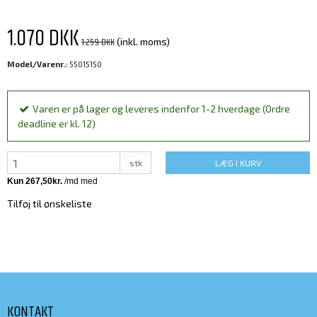
1.070 DKK
1.259 DKK
(inkl. moms)
Model/Varenr.:
55015150
Varen er på lager og leveres indenfor 1-2 hverdage (Ordre
deadline er kl. 12)
stk
LÆG I KURV
Tilføj til ønskeliste
KONTAKT