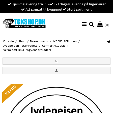
Hjemmelevering fra 59,-
1-3 dages levering på lagervarer
Alt samlet til byggeriet
Stort sortiment
(0)
Forside
/
Shop
/
Brændeovne
/
JYDEPEJSEN ovne
/
Jydepejsen Reservedele
/
Comfort/Classic
/
Vermisæt (inkl. røgvenderplader)
TILBUD