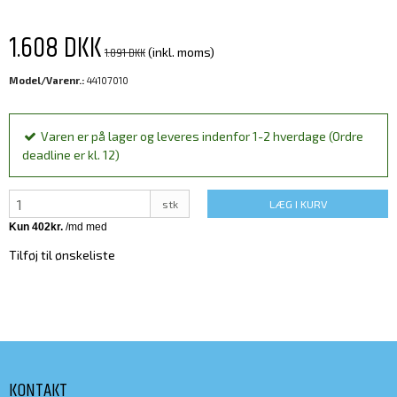
1.608 DKK
1.891 DKK
(inkl. moms)
Model/Varenr.:
44107010
Varen er på lager og leveres indenfor 1-2 hverdage (Ordre
deadline er kl. 12)
stk
LÆG I KURV
Tilføj til ønskeliste
KONTAKT