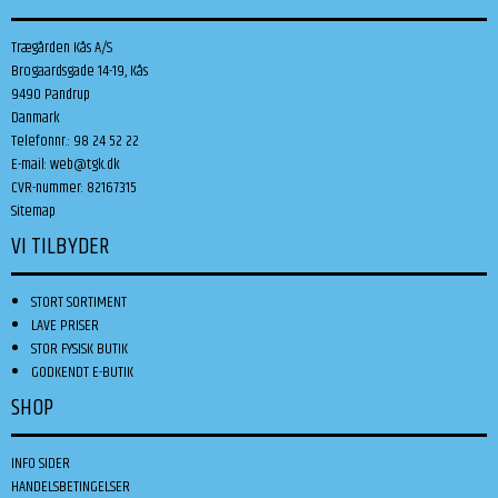
Trægården Kås A/S
Brogaardsgade 14-19, Kås
9490 Pandrup
Danmark
Telefonnr.
:
98 24 52 22
E-mail
:
web@tgk.dk
CVR-nummer
:
82167315
Sitemap
VI TILBYDER
STORT SORTIMENT
LAVE PRISER
STOR FYSISK BUTIK
GODKENDT E-BUTIK
SHOP
INFO SIDER
HANDELSBETINGELSER