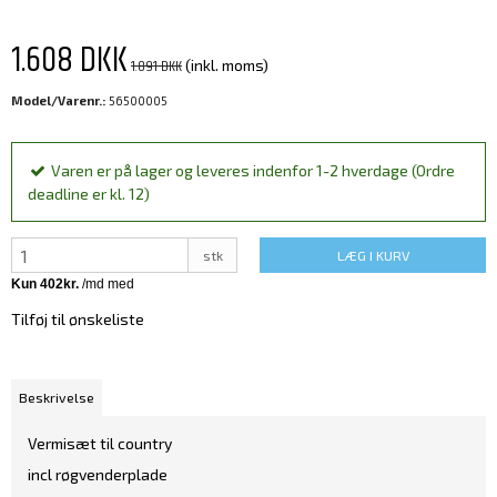
1.608 DKK
1.891 DKK
(inkl. moms)
Model/Varenr.:
56500005
Varen er på lager og leveres indenfor 1-2 hverdage (Ordre
deadline er kl. 12)
stk
LÆG I KURV
Tilføj til ønskeliste
Beskrivelse
Vermisæt til country
incl røgvenderplade