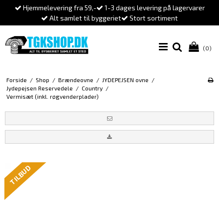
Hjemmelevering fra 59,-
1-3 dages levering på lagervarer
Alt samlet til byggeriet
Stort sortiment
(0)
Forside
/
Shop
/
Brændeovne
/
JYDEPEJSEN ovne
/
Jydepejsen Reservedele
/
Country
/
Vermisæt (inkl. røgvenderplader)
TILBUD