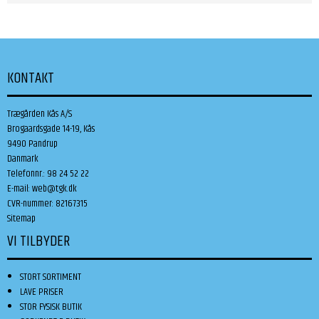
KONTAKT
Trægården Kås A/S
Brogaardsgade 14-19, Kås
9490 Pandrup
Danmark
Telefonnr.
:
98 24 52 22
E-mail
:
web@tgk.dk
CVR-nummer
:
82167315
Sitemap
VI TILBYDER
STORT SORTIMENT
LAVE PRISER
STOR FYSISK BUTIK