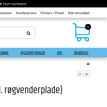
Stort sortiment
dsavisen
Kundeservice
Erhverv / Privat
Køb returlabel
0
DWARE
BYGGEMATERIALER
VVS
BRÆNDSEL
l. røgvenderplade)