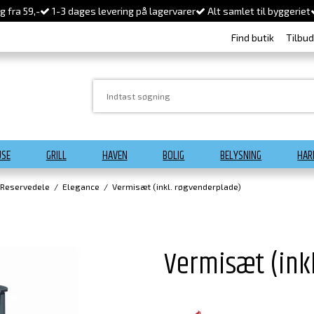
 fra 59,-
1-3 dages levering på lagervarer
Alt samlet til byggeriet
Find butik
Tilbu
USE
GRILL
HAVEN
BOLIG
BELYSNING
HAR
 Reservedele
/
Elegance
/
Vermisæt (inkl. røgvenderplade)
Vermisæt (ink