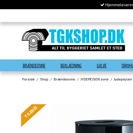
Hjemmelevering
BRÆNDEOVNE
BEKLÆDNING
GULVE
DRIVH
Forside
/
Shop
/
Brændeovne
/
JYDEPEJSEN ovne
/
Jydepejsen
TILBUD