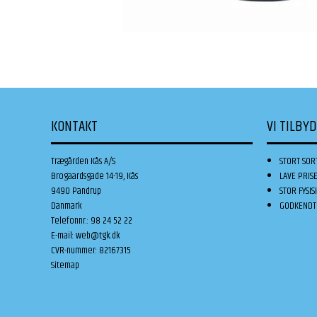
KONTAKT
VI TILBY
Trægården Kås A/S
STORT SOR
Brogaardsgade 14-19, Kås
LAVE PRIS
9490 Pandrup
STOR FYSIS
Danmark
GODKENDT 
Telefonnr.
:
98 24 52 22
E-mail
:
web@tgk.dk
CVR-nummer
:
82167315
Sitemap