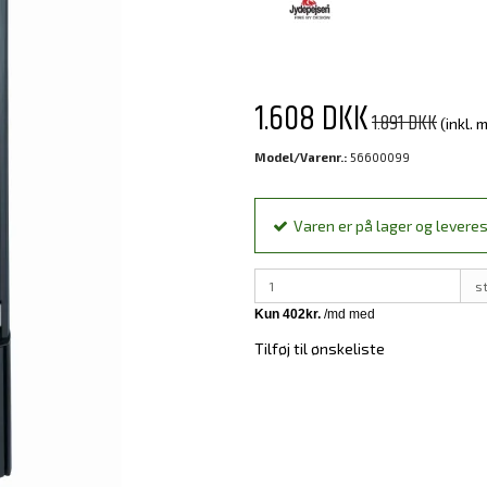
1.608 DKK
1.891 DKK
(inkl.
Model/Varenr.:
56600099
Varen er på lager og leveres
s
Tilføj til ønskeliste