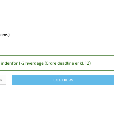
 moms)
 indenfor 1-2 hverdage (Ordre deadline er kl. 12)
tk
LÆG I KURV