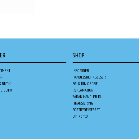
DER
SHOP
TIMENT
INFO SIDER
ER
HANDELSBETINGELSER
K BUTIK
FØLG DIN ORDRE
E-BUTIK
REKLAMATION
SÅDAN HANDLER DU
FINANSIERING
FORTRYDELSESRET
Din konto