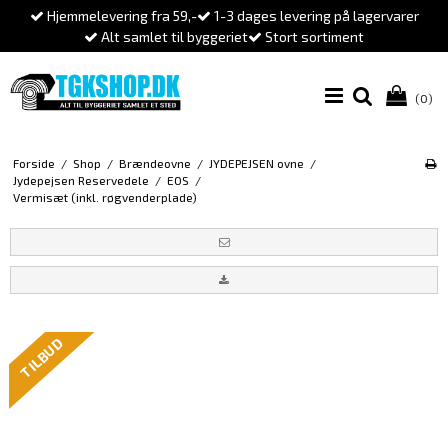
Hjemmelevering fra 59,-
1-3 dages levering på lagervarer
Alt samlet til byggeriet
Stort sortiment
(0)
Forside
/
Shop
/
Brændeovne
/
JYDEPEJSEN ovne
/
Jydepejsen Reservedele
/
EOS
/
Vermisæt (inkl. røgvenderplade)
TILBUD