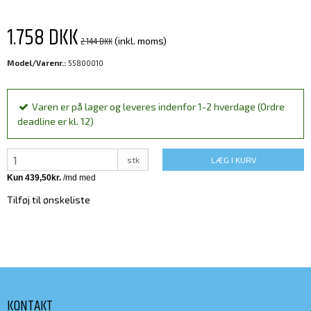
1.758 DKK
2.144 DKK
(inkl. moms)
Model/Varenr.:
55800010
Varen er på lager og leveres indenfor 1-2 hverdage (Ordre
deadline er kl. 12)
stk
LÆG I KURV
Tilføj til ønskeliste
KONTAKT