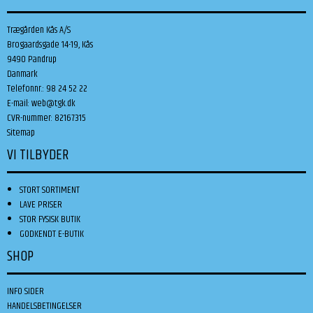
Trægården Kås A/S
Brogaardsgade 14-19, Kås
9490 Pandrup
Danmark
Telefonnr.
:
98 24 52 22
E-mail
:
web@tgk.dk
CVR-nummer
:
82167315
Sitemap
VI TILBYDER
STORT SORTIMENT
LAVE PRISER
STOR FYSISK BUTIK
GODKENDT E-BUTIK
SHOP
INFO SIDER
HANDELSBETINGELSER