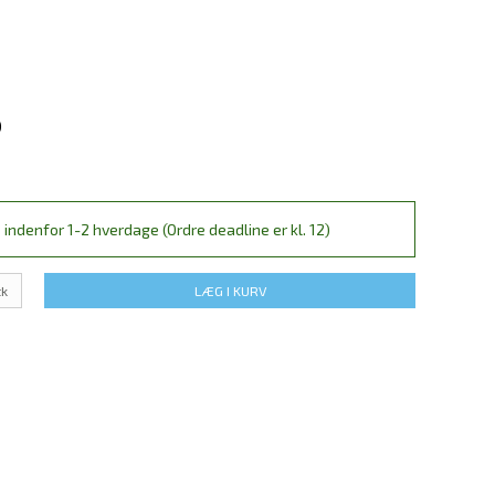
)
 indenfor 1-2 hverdage (Ordre deadline er kl. 12)
tk
LÆG I KURV