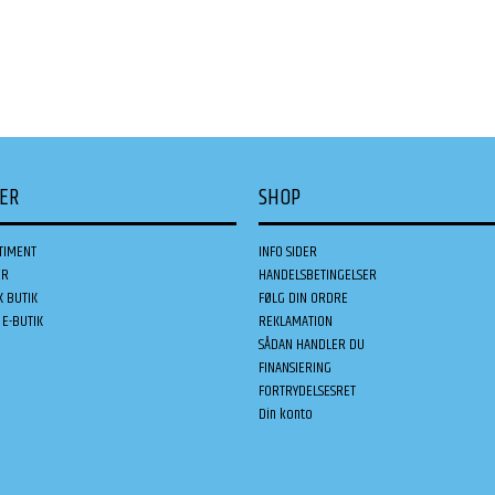
DER
SHOP
TIMENT
INFO SIDER
ER
HANDELSBETINGELSER
K BUTIK
FØLG DIN ORDRE
E-BUTIK
REKLAMATION
SÅDAN HANDLER DU
FINANSIERING
FORTRYDELSESRET
Din konto