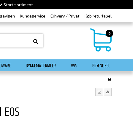
Stort sortiment
dsavisen
Kundeservice
Erhverv / Privat
Køb returlabel
0
DWARE
BYGGEMATERIALER
VVS
BRÆNDSEL
l EOS