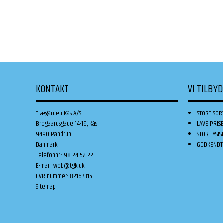
KONTAKT
VI TILBY
Trægården Kås A/S
STORT SOR
Brogaardsgade 14-19, Kås
LAVE PRIS
9490 Pandrup
STOR FYSIS
Danmark
GODKENDT 
Telefonnr.
:
98 24 52 22
E-mail
:
web@tgk.dk
CVR-nummer
:
82167315
Sitemap