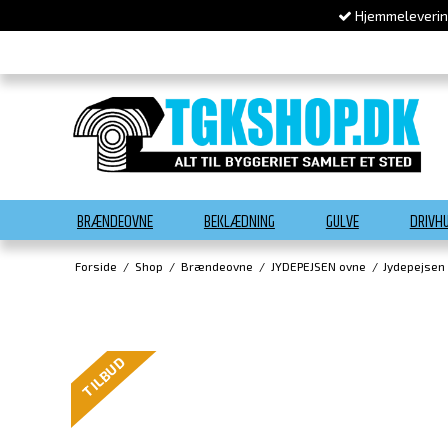
Hjemmelevering
BRÆNDEOVNE
BEKLÆDNING
GULVE
DRIVH
Forside
/
Shop
/
Brændeovne
/
JYDEPEJSEN ovne
/
Jydepejsen
TILBUD