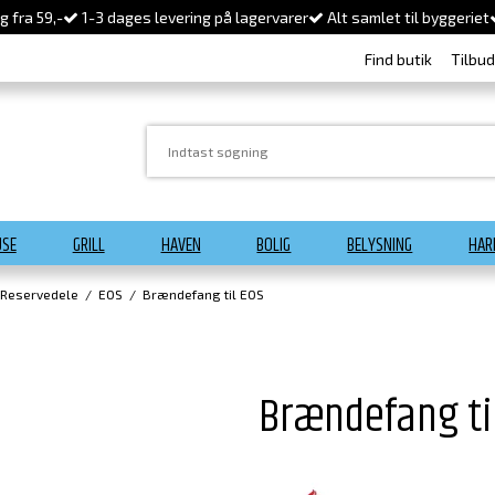
 fra 59,-
1-3 dages levering på lagervarer
Alt samlet til byggeriet
Find butik
Tilbu
USE
GRILL
HAVEN
BOLIG
BELYSNING
HAR
 Reservedele
/
EOS
/
Brændefang til EOS
Brændefang ti