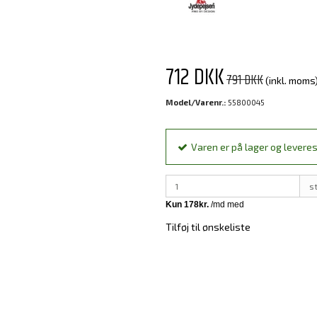
712 DKK
791 DKK
(inkl. moms
Model/Varenr.:
55800045
Varen er på lager og leveres
s
Tilføj til ønskeliste