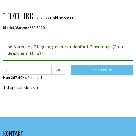
1.070 DKK
1.259 DKK
(inkl. moms)
Model/Varenr.:
55015060
Varen er på lager og leveres indenfor 1-2 hverdage (Ordre
deadline er kl. 12)
stk
LÆG I KURV
Tilføj til ønskeliste
KONTAKT