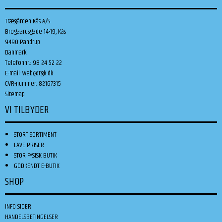
Trægården Kås A/S
Brogaardsgade 14-19, Kås
9490 Pandrup
Danmark
Telefonnr.
:
98 24 52 22
E-mail
:
web@tgk.dk
CVR-nummer
:
82167315
Sitemap
VI TILBYDER
STORT SORTIMENT
LAVE PRISER
STOR FYSISK BUTIK
GODKENDT E-BUTIK
SHOP
INFO SIDER
HANDELSBETINGELSER