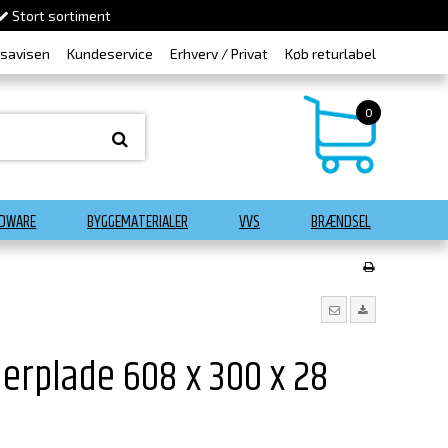
Stort sortiment
dsavisen
Kundeservice
Erhverv / Privat
Køb returlabel
0
DWARE
BYGGEMATERIALER
VVS
BRÆNDSEL
erplade 608 x 300 x 28