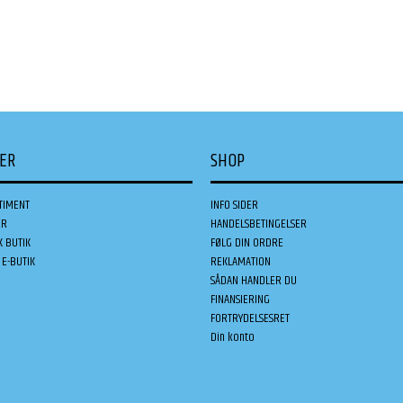
DER
SHOP
TIMENT
INFO SIDER
ER
HANDELSBETINGELSER
K BUTIK
FØLG DIN ORDRE
E-BUTIK
REKLAMATION
SÅDAN HANDLER DU
FINANSIERING
FORTRYDELSESRET
Din konto