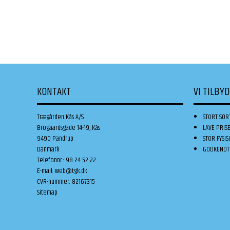
KONTAKT
VI TILBY
Trægården Kås A/S
STORT SOR
Brogaardsgade 14-19, Kås
LAVE PRIS
9490 Pandrup
STOR FYSIS
Danmark
GODKENDT 
Telefonnr.
:
98 24 52 22
E-mail
:
web@tgk.dk
CVR-nummer
:
82167315
Sitemap