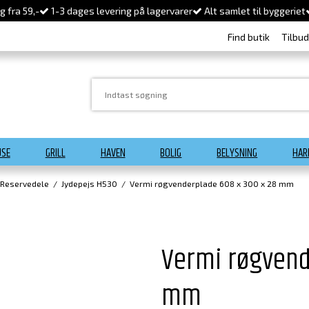
 fra 59,-
1-3 dages levering på lagervarer
Alt samlet til byggeriet
Find butik
Tilbu
USE
GRILL
HAVEN
BOLIG
BELYSNING
HAR
 Reservedele
/
Jydepejs H530
/
Vermi røgvenderplade 608 x 300 x 28 mm
Vermi røgvend
mm