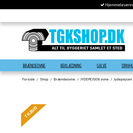
Hjemmelevering
BRÆNDEOVNE
BEKLÆDNING
GULVE
DRIVH
Forside
/
Shop
/
Brændeovne
/
JYDEPEJSEN ovne
/
Jydepejsen
TILBUD