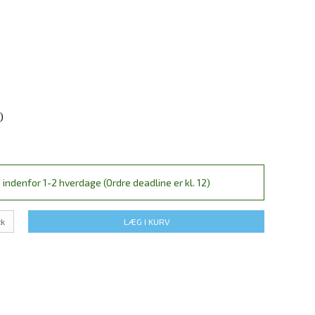
)
 indenfor 1-2 hverdage (Ordre deadline er kl. 12)
tk
LÆG I KURV