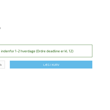
)
 indenfor 1-2 hverdage (Ordre deadline er kl. 12)
tk
LÆG I KURV