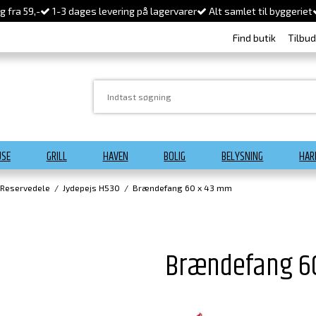
 fra 59,-
1-3 dages levering på lagervarer
Alt samlet til byggeriet
Find butik
Tilbu
USE
GRILL
HAVEN
BOLIG
BELYSNING
HAR
 Reservedele
/
Jydepejs H530
/
Brændefang 60 x 43 mm
Brændefang 6