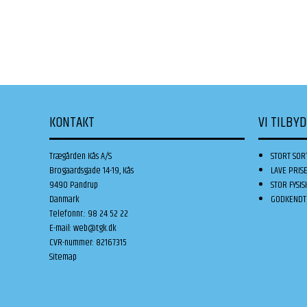
KONTAKT
VI TILBY
Trægården Kås A/S
STORT SOR
Brogaardsgade 14-19, Kås
LAVE PRIS
9490 Pandrup
STOR FYSIS
Danmark
GODKENDT 
Telefonnr.
:
98 24 52 22
E-mail
:
web@tgk.dk
CVR-nummer
:
82167315
Sitemap