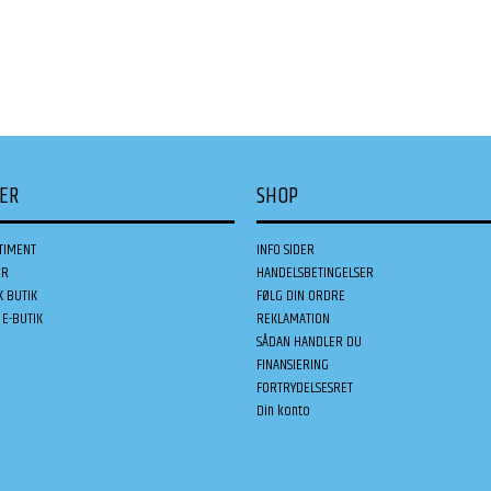
DER
SHOP
TIMENT
INFO SIDER
ER
HANDELSBETINGELSER
K BUTIK
FØLG DIN ORDRE
E-BUTIK
REKLAMATION
SÅDAN HANDLER DU
FINANSIERING
FORTRYDELSESRET
Din konto