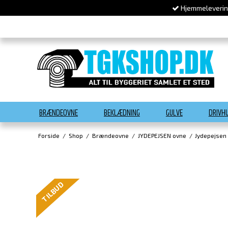
Hjemmelevering
BRÆNDEOVNE
BEKLÆDNING
GULVE
DRIVH
Forside
/
Shop
/
Brændeovne
/
JYDEPEJSEN ovne
/
Jydepejsen
TILBUD