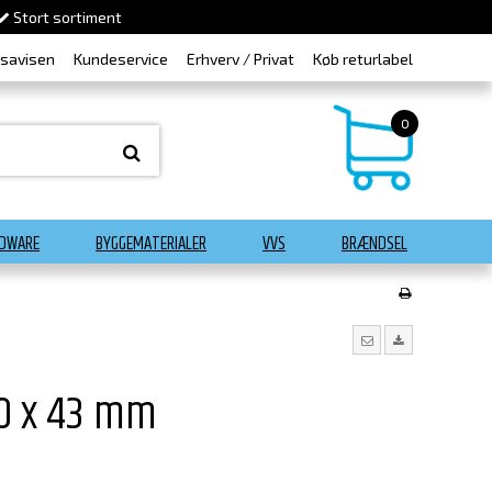
Stort sortiment
dsavisen
Kundeservice
Erhverv / Privat
Køb returlabel
0
DWARE
BYGGEMATERIALER
VVS
BRÆNDSEL
0 x 43 mm