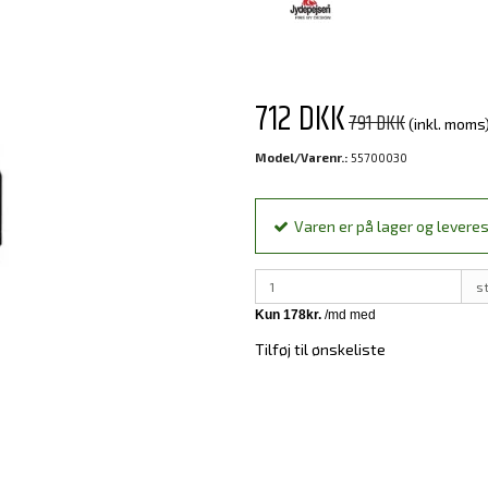
712 DKK
791 DKK
(inkl. moms
Model/Varenr.:
55700030
Varen er på lager og leveres
s
Tilføj til ønskeliste