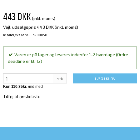
443 DKK
(inkl. moms)
Vejl. udsalgspris 443 DKK
(inkl. moms)
Model/Varenr.:
56700058
Varen er på lager og leveres indenfor 1-2 hverdage (Ordre
deadline er kl. 12)
stk
LÆG I KURV
Tilføj til ønskeliste