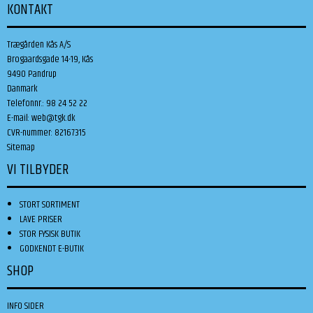
KONTAKT
Trægården Kås A/S
Brogaardsgade 14-19, Kås
9490 Pandrup
Danmark
Telefonnr.
:
98 24 52 22
E-mail
:
web@tgk.dk
CVR-nummer
:
82167315
Sitemap
VI TILBYDER
STORT SORTIMENT
LAVE PRISER
STOR FYSISK BUTIK
GODKENDT E-BUTIK
SHOP
INFO SIDER