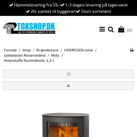
Hjemmelevering fra 59,-
1-3 dages levering på lagervarer
Alt samlet til byggeriet
Stort sortiment
(0)
Forside
/
Shop
/
Brændeovne
/
JYDEPEJSEN ovne
/
Jydepejsen Reservedele
/
Mido
/
Askeskuffe Rumindhold: 4,2 l.