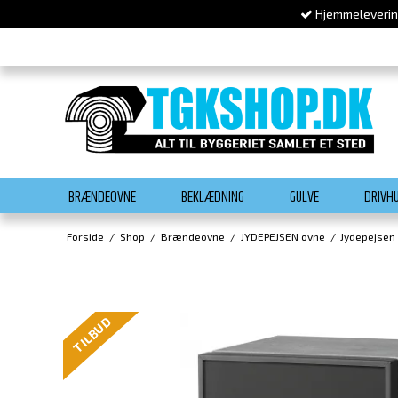
Hjemmelevering
BRÆNDEOVNE
BEKLÆDNING
GULVE
DRIVH
Forside
/
Shop
/
Brændeovne
/
JYDEPEJSEN ovne
/
Jydepejsen
TILBUD