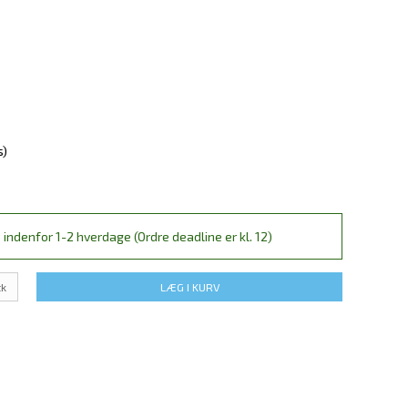
s)
 indenfor 1-2 hverdage (Ordre deadline er kl. 12)
tk
LÆG I KURV