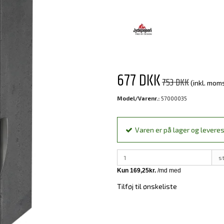
677 DKK
753 DKK
(inkl. mom
Model/Varenr.:
57000035
Varen er på lager og leveres
s
Tilføj til ønskeliste