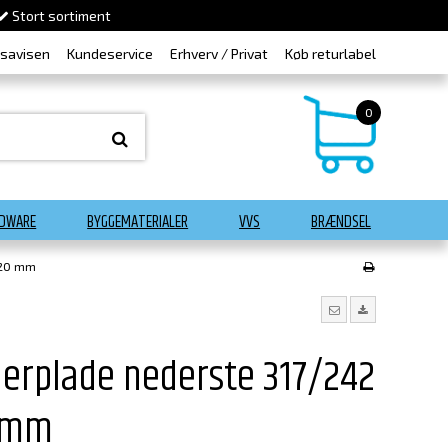
Stort sortiment
dsavisen
Kundeservice
Erhverv / Privat
Køb returlabel
0
DWARE
BYGGEMATERIALER
VVS
BRÆNDSEL
 20 mm
erplade nederste 317/242
0 mm