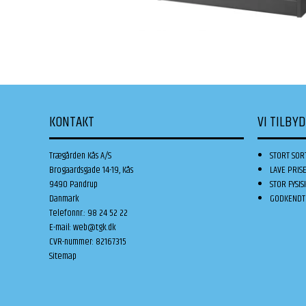
KONTAKT
VI TILBY
Trægården Kås A/S
STORT SOR
Brogaardsgade 14-19, Kås
LAVE PRIS
9490 Pandrup
STOR FYSIS
Danmark
GODKENDT 
Telefonnr.
:
98 24 52 22
E-mail
:
web@tgk.dk
CVR-nummer
:
82167315
Sitemap