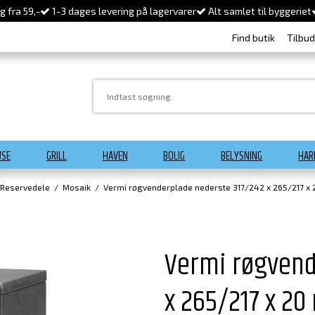
 fra 59,-
1-3 dages levering på lagervarer
Alt samlet til byggeriet
Find butik
Tilbu
USE
GRILL
HAVEN
BOLIG
BELYSNING
HAR
 Reservedele
/
Mosaik
/
Vermi røgvenderplade nederste 317/242 x 265/217 x
Vermi røgvend
x 265/217 x 2