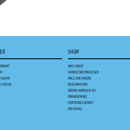
DER
SHOP
TIMENT
INFO SIDER
ER
HANDELSBETINGELSER
K BUTIK
FØLG DIN ORDRE
E-BUTIK
REKLAMATION
SÅDAN HANDLER DU
FINANSIERING
FORTRYDELSESRET
Din konto