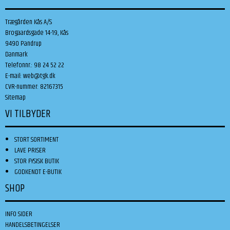
Trægården Kås A/S
Brogaardsgade 14-19, Kås
9490 Pandrup
Danmark
Telefonnr.
:
98 24 52 22
E-mail
:
web@tgk.dk
CVR-nummer
:
82167315
Sitemap
VI TILBYDER
STORT SORTIMENT
LAVE PRISER
STOR FYSISK BUTIK
GODKENDT E-BUTIK
SHOP
INFO SIDER
HANDELSBETINGELSER