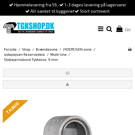
Hjemmelevering fra 59,-
1-3 dages levering på lagervarer
Alt samlet til byggeriet
Stort sortiment
(0)
Forside
/
Shop
/
Brændeovne
/
JYDEPEJSEN ovne
/
Jydepejsen Reservedele
/
Multi-line
/
Støbejernsbund Tykkelse: 9 mm
TILBUD