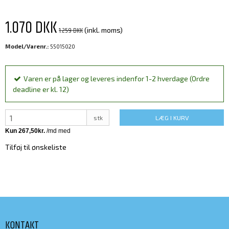
1.070 DKK
1.259 DKK
(inkl. moms)
Model/Varenr.:
55015020
Varen er på lager og leveres indenfor 1-2 hverdage (Ordre
deadline er kl. 12)
stk
LÆG I KURV
Tilføj til ønskeliste
KONTAKT