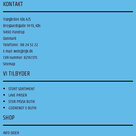
KONTAKT
Trægården Kås A/S
Brogaardsgade 14-19, Kås
9490 Pandrup
Danmark
Telefonnr.
:
98 24 52 22
E-mail
:
web@tgk.dk
CVR-nummer
:
82167315
Sitemap
VI TILBYDER
STORT SORTIMENT
LAVE PRISER
STOR FYSISK BUTIK
GODKENDT E-BUTIK
SHOP
INFO SIDER