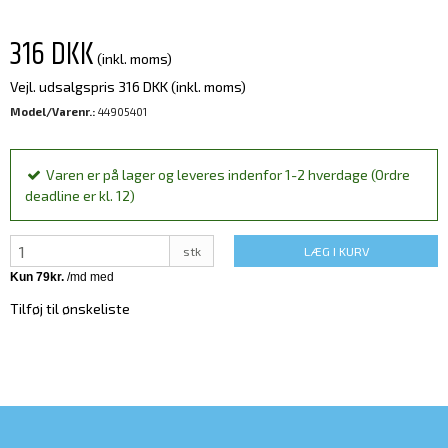
316 DKK
(inkl. moms)
Vejl. udsalgspris 316 DKK
(inkl. moms)
Model/Varenr.:
44905401
Varen er på lager og leveres indenfor 1-2 hverdage (Ordre
deadline er kl. 12)
stk
LÆG I KURV
Tilføj til ønskeliste