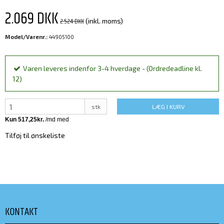
2.069 DKK
2.524 DKK
(inkl. moms)
Model/Varenr.:
44905100
Varen leveres indenfor 3-4 hverdage - (Ordredeadline kl.
12)
stk
LÆG I KURV
Tilføj til ønskeliste
KONTAKT