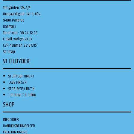
Trægården Kås A/S
Brogaardsgade 14-19, Kås
9490 Pandrup
Danmark
Telefonnr.
:
98 24 52 22
E-mail
:
web@tgk.dk
CVR-nummer
:
82167315
Sitemap
VI TILBYDER
STORT SORTIMENT
LAVE PRISER
STOR FYSISK BUTIK
GODKENDT E-BUTIK
SHOP
INFO SIDER
HANDELSBETINGELSER
FØLG DIN ORDRE