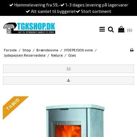
Hjemmelevering fra 59,-
1-3 dages levering på lagervarer
Alt samlet til byggeriet
Stort sortiment
(0)
Forside
/
Shop
/
Brændeovne
/
JYDEPEJSEN ovne
/
Jydepejsen Reservedele
/
Natura
/
Glas
TILBUD