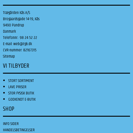
Trægården Kås A/S
Brogaardsgade 14-19, Kås
9490 Pandrup
Danmark
Telefonnr.
:
98 24 52 22
E-mail
:
web@tgk.dk
CVR-nummer
:
82167315
Sitemap
VI TILBYDER
STORT SORTIMENT
LAVE PRISER
STOR FYSISK BUTIK
GODKENDT E-BUTIK
SHOP
INFO SIDER
HANDELSBETINGELSER