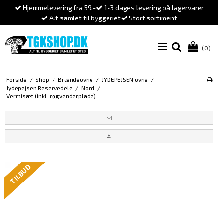
Hjemmelevering fra 59,-
1-3 dages levering på lagervarer
Alt samlet til byggeriet
Stort sortiment
(0)
Forside
/
Shop
/
Brændeovne
/
JYDEPEJSEN ovne
/
Jydepejsen Reservedele
/
Nord
/
Vermisæt (inkl. røgvenderplade)
TILBUD