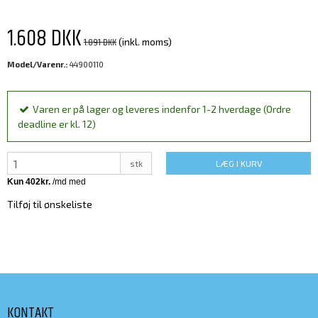
1.608 DKK
1.891 DKK
(inkl. moms)
Model/Varenr.:
44900110
Varen er på lager og leveres indenfor 1-2 hverdage (Ordre
deadline er kl. 12)
stk
LÆG I KURV
Tilføj til ønskeliste
KONTAKT