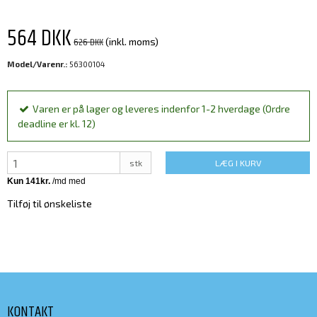
564 DKK
626 DKK
(inkl. moms)
Model/Varenr.:
56300104
Varen er på lager og leveres indenfor 1-2 hverdage (Ordre
deadline er kl. 12)
stk
LÆG I KURV
Tilføj til ønskeliste
KONTAKT