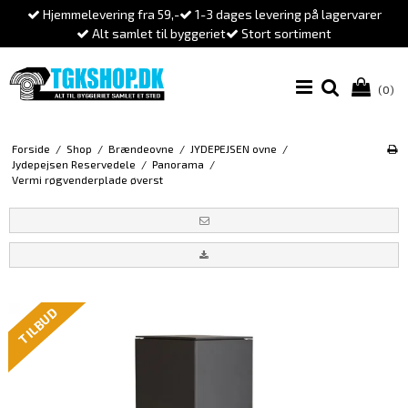
Hjemmelevering fra 59,-
1-3 dages levering på lagervarer
Alt samlet til byggeriet
Stort sortiment
(0)
Forside
/
Shop
/
Brændeovne
/
JYDEPEJSEN ovne
/
Jydepejsen Reservedele
/
Panorama
/
Vermi røgvenderplade øverst
TILBUD