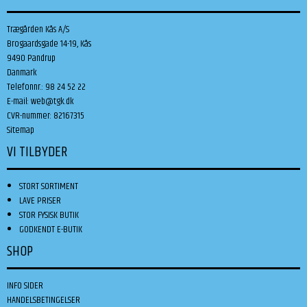
Trægården Kås A/S
Brogaardsgade 14-19, Kås
9490 Pandrup
Danmark
Telefonnr.
:
98 24 52 22
E-mail
:
web@tgk.dk
CVR-nummer
:
82167315
Sitemap
VI TILBYDER
STORT SORTIMENT
LAVE PRISER
STOR FYSISK BUTIK
GODKENDT E-BUTIK
SHOP
INFO SIDER
HANDELSBETINGELSER