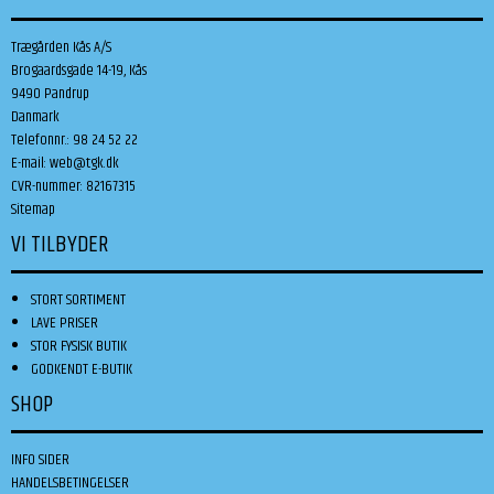
Trægården Kås A/S
Brogaardsgade 14-19, Kås
9490 Pandrup
Danmark
Telefonnr.
:
98 24 52 22
E-mail
:
web@tgk.dk
CVR-nummer
:
82167315
Sitemap
VI TILBYDER
STORT SORTIMENT
LAVE PRISER
STOR FYSISK BUTIK
GODKENDT E-BUTIK
SHOP
INFO SIDER
HANDELSBETINGELSER