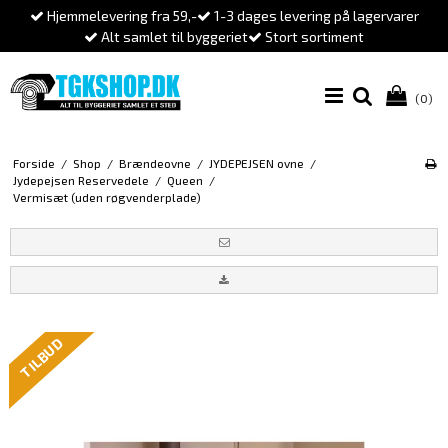
Hjemmelevering fra 59,-
1-3 dages levering på lagervarer
Alt samlet til byggeriet
Stort sortiment
(0)
Forside
/
Shop
/
Brændeovne
/
JYDEPEJSEN ovne
/
Jydepejsen Reservedele
/
Queen
/
Vermisæt (uden røgvenderplade)
TILBUD