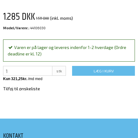
1.285 DKK
1.511 DKK
(inkl. moms)
Model/Varenr.:
44106030
Varen er på lager og leveres indenfor 1-2 hverdage (Ordre
deadline er kl. 12)
stk
LÆG I KURV
Tilføj til ønskeliste
KONTAKT