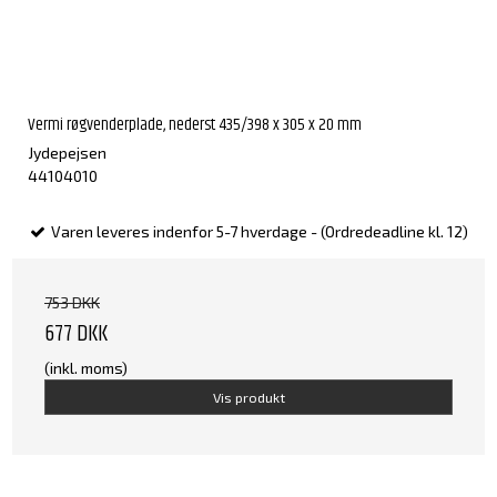
Vermi røgvenderplade, nederst 435/398 x 305 x 20 mm
Jydepejsen
44104010
Varen leveres indenfor 5-7 hverdage - (Ordredeadline kl. 12)
753 DKK
677 DKK
(inkl. moms)
Vis produkt