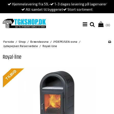
Hjemmelevering fra 59,-
1-3 dages levering på lagervarer
Alt samlet til byggeriet
Stort sortiment
(0)
Forside
/
Shop
/
Brændeovne
/
JYDEPEJSEN ovne
/
Jydepejsen Reservedele
/
Royal-line
Royal-line
TILBUD