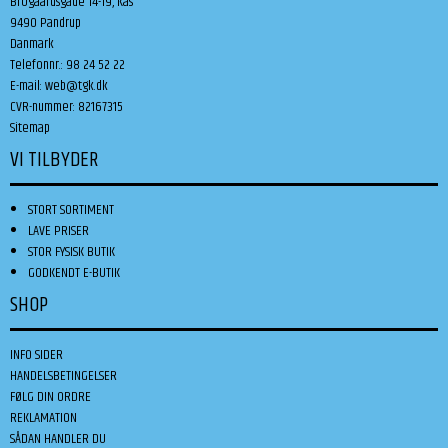
Brogaardsgade 14-19, Kås
9490 Pandrup
Danmark
Telefonnr.
:
98 24 52 22
E-mail
:
web@tgk.dk
CVR-nummer
:
82167315
Sitemap
VI TILBYDER
STORT SORTIMENT
LAVE PRISER
STOR FYSISK BUTIK
GODKENDT E-BUTIK
SHOP
INFO SIDER
HANDELSBETINGELSER
FØLG DIN ORDRE
REKLAMATION
SÅDAN HANDLER DU