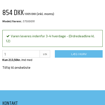
854 DKK
1.005 DKK
(inkl. moms)
Model/Varenr.:
57500091
Varen leveres indenfor 3-4 hverdage - (Ordredeadline kl.
12)
stk
LÆG I KURV
Tilføj til ønskeliste
KONTAKT