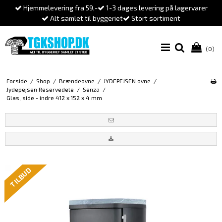
Hjemmelevering fra 59,-
1-3 dages levering på lagervarer
Alt samlet til byggeriet
Stort sortiment
(0)
Forside
/
Shop
/
Brændeovne
/
JYDEPEJSEN ovne
/
Jydepejsen Reservedele
/
Senza
/
Glas, side - indre 412 x 152 x 4 mm
TILBUD