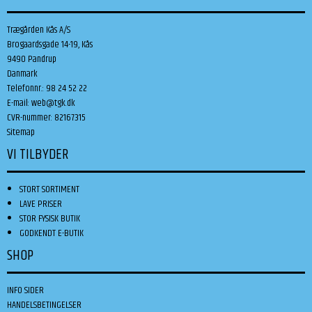
Trægården Kås A/S
Brogaardsgade 14-19, Kås
9490 Pandrup
Danmark
Telefonnr.
:
98 24 52 22
E-mail
:
web@tgk.dk
CVR-nummer
:
82167315
Sitemap
VI TILBYDER
STORT SORTIMENT
LAVE PRISER
STOR FYSISK BUTIK
GODKENDT E-BUTIK
SHOP
INFO SIDER
HANDELSBETINGELSER