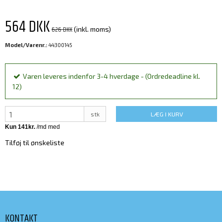
564 DKK
626 DKK
(inkl. moms)
Model/Varenr.:
44300145
Varen leveres indenfor 3-4 hverdage - (Ordredeadline kl.
12)
stk
LÆG I KURV
Tilføj til ønskeliste
KONTAKT