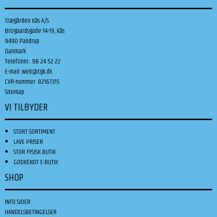
Trægården Kås A/S
Brogaardsgade 14-19, Kås
9490 Pandrup
Danmark
Telefonnr.
:
98 24 52 22
E-mail
:
web@tgk.dk
CVR-nummer
:
82167315
Sitemap
VI TILBYDER
STORT SORTIMENT
LAVE PRISER
STOR FYSISK BUTIK
GODKENDT E-BUTIK
SHOP
INFO SIDER
HANDELSBETINGELSER