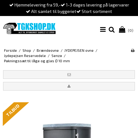
Hjemmelevering fra 59,-
1-3 dages levering på lagervarer
Alt samlet til byggeriet
Stort sortiment
(0)
Forside
/
Shop
/
Brændeovne
/
JYDEPEJSEN ovne
/
Jydepejsen Reservedele
/
Senza
/
Pakningssæt til låge og glas Ø 10 mm
TILBUD