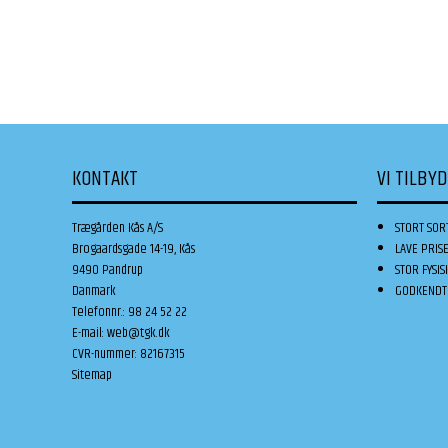
KONTAKT
VI TILBY
Trægården Kås A/S
STORT SOR
Brogaardsgade 14-19, Kås
LAVE PRIS
9490 Pandrup
STOR FYSIS
Danmark
GODKENDT 
Telefonnr.
:
98 24 52 22
E-mail
:
web@tgk.dk
CVR-nummer
:
82167315
Sitemap