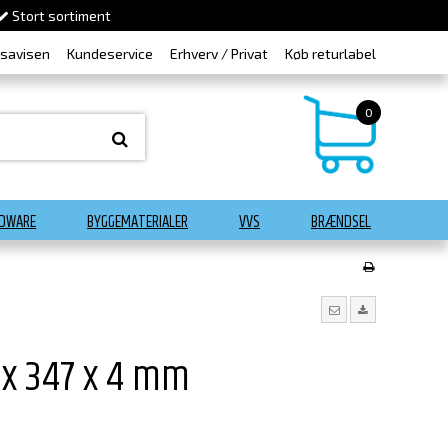
Stort sortiment
dsavisen
Kundeservice
Erhverv / Privat
Køb returlabel
0
DWARE
BYGGEMATERIALER
VVS
BRÆNDSEL
1 x 347 x 4 mm