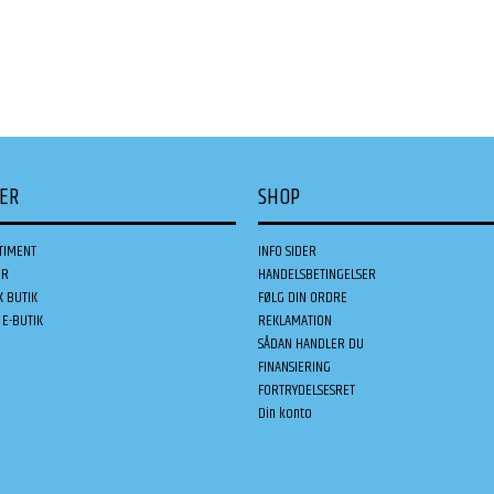
DER
SHOP
TIMENT
INFO SIDER
ER
HANDELSBETINGELSER
K BUTIK
FØLG DIN ORDRE
E-BUTIK
REKLAMATION
SÅDAN HANDLER DU
FINANSIERING
FORTRYDELSESRET
Din konto