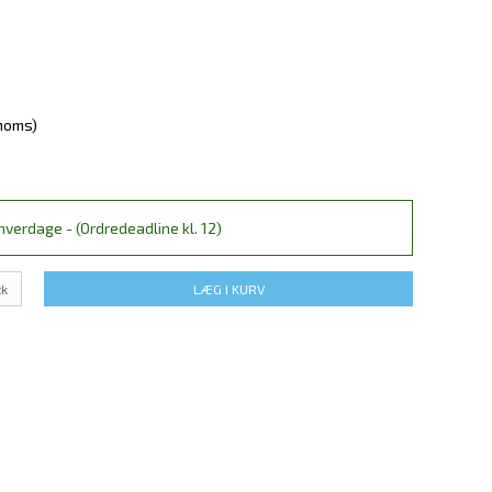
 moms)
verdage - (Ordredeadline kl. 12)
tk
LÆG I KURV