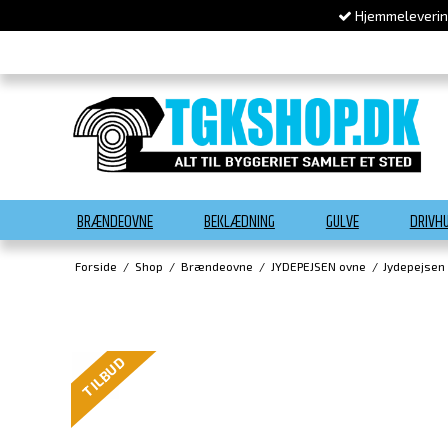
Hjemmelevering
BRÆNDEOVNE
BEKLÆDNING
GULVE
DRIVH
Forside
/
Shop
/
Brændeovne
/
JYDEPEJSEN ovne
/
Jydepejsen
TILBUD