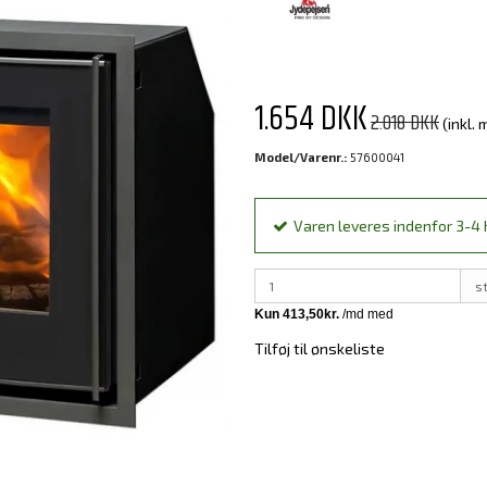
1.654 DKK
2.018 DKK
(inkl.
Model/Varenr.:
57600041
Varen leveres indenfor 3-4 h
s
Tilføj til ønskeliste