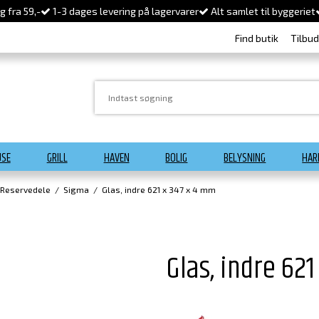
 fra 59,-
1-3 dages levering på lagervarer
Alt samlet til byggeriet
Find butik
Tilbu
USE
GRILL
HAVEN
BOLIG
BELYSNING
HAR
 Reservedele
/
Sigma
/
Glas, indre 621 x 347 x 4 mm
Glas, indre 62