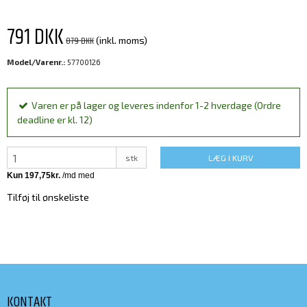
791 DKK
879 DKK
(inkl. moms)
Model/Varenr.:
57700126
Varen er på lager og leveres indenfor 1-2 hverdage (Ordre
deadline er kl. 12)
stk
LÆG I KURV
Tilføj til ønskeliste
KONTAKT