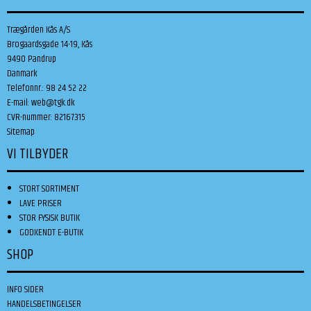
Trægården Kås A/S
Brogaardsgade 14-19, Kås
9490 Pandrup
Danmark
Telefonnr.
:
98 24 52 22
E-mail
:
web@tgk.dk
CVR-nummer
:
82167315
Sitemap
VI TILBYDER
STORT SORTIMENT
LAVE PRISER
STOR FYSISK BUTIK
GODKENDT E-BUTIK
SHOP
INFO SIDER
HANDELSBETINGELSER