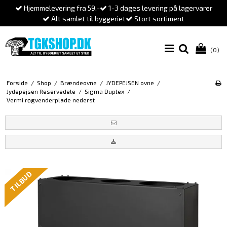
Hjemmelevering fra 59,-
1-3 dages levering på lagervarer
Alt samlet til byggeriet
Stort sortiment
(0)
Forside
/
Shop
/
Brændeovne
/
JYDEPEJSEN ovne
/
Jydepejsen Reservedele
/
Sigma Duplex
/
Vermi røgvenderplade nederst
TILBUD