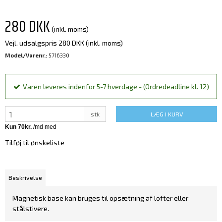
280 DKK
(inkl. moms)
Vejl. udsalgspris 280 DKK
(inkl. moms)
Model/Varenr.:
5716330
Varen leveres indenfor 5-7 hverdage - (Ordredeadline kl. 12)
stk
LÆG I KURV
Tilføj til ønskeliste
Beskrivelse
Magnetisk base kan bruges til opsætning af lofter eller
stålstivere.