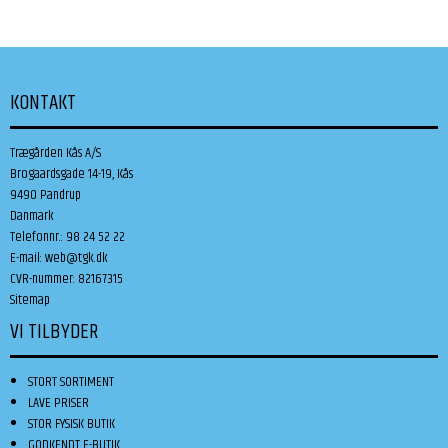
KONTAKT
Trægården Kås A/S
Brogaardsgade 14-19, Kås
9490 Pandrup
Danmark
Telefonnr.
:
98 24 52 22
E-mail
:
web@tgk.dk
CVR-nummer
:
82167315
Sitemap
VI TILBYDER
STORT SORTIMENT
LAVE PRISER
STOR FYSISK BUTIK
GODKENDT E-BUTIK