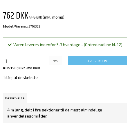
762 DKK
1.173 DKK
(inkl. moms)
Model/Varenr.:
5716332
Varen leveres indenfor 5-7 hverdage - (Ordredeadline kl. 12)
stk
LÆG I KURV
Tilføj til ønskeliste
Beskrivelse
4 m lang, delt i fire sektioner til de mest almindelige
anvendelsesområder.