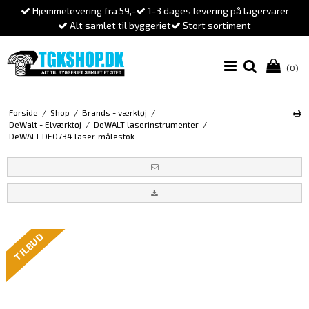
Hjemmelevering fra 59,-
1-3 dages levering på lagervarer
Alt samlet til byggeriet
Stort sortiment
(0)
Forside
/
Shop
/
Brands - værktøj
/
DeWalt - Elværktøj
/
DeWALT laserinstrumenter
/
DeWALT DE0734 laser-målestok
TILBUD