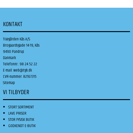
KONTAKT
Trægården Kås A/S
Brogaardsgade 14-19, Kås
9490 Pandrup
Danmark
Telefonnr.
:
98 24 52 22
E-mail
:
web@tgk.dk
CVR-nummer
:
82167315
Sitemap
VI TILBYDER
STORT SORTIMENT
LAVE PRISER
STOR FYSISK BUTIK
GODKENDT E-BUTIK