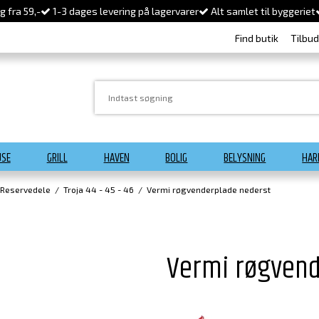
 fra 59,-
1-3 dages levering på lagervarer
Alt samlet til byggeriet
Find butik
Tilbu
USE
GRILL
HAVEN
BOLIG
BELYSNING
HAR
 Reservedele
/
Troja 44 - 45 - 46
/
Vermi røgvenderplade nederst
Vermi røgvend