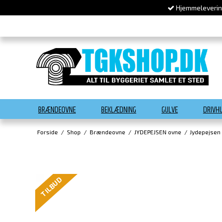
Hjemmelevering
BRÆNDEOVNE
BEKLÆDNING
GULVE
DRIVH
Forside
/
Shop
/
Brændeovne
/
JYDEPEJSEN ovne
/
Jydepejsen
TILBUD