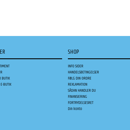
DER
SHOP
TIMENT
INFO SIDER
ER
HANDELSBETINGELSER
K BUTIK
FØLG DIN ORDRE
E-BUTIK
REKLAMATION
SÅDAN HANDLER DU
FINANSIERING
FORTRYDELSESRET
Din konto