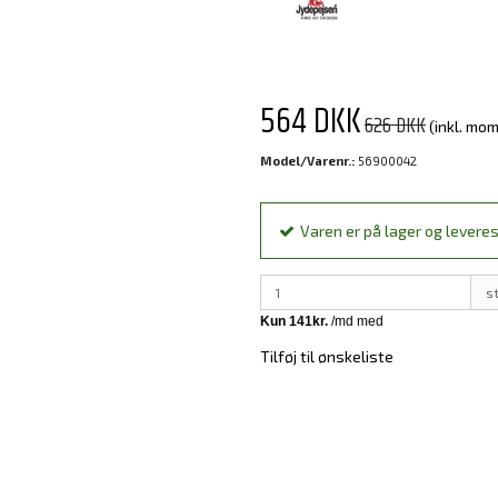
564 DKK
626 DKK
(inkl. mo
Model/Varenr.:
56900042
Varen er på lager og leveres
s
Tilføj til ønskeliste