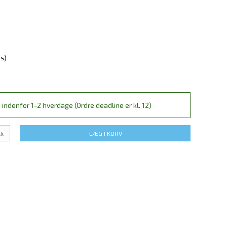
ms)
 indenfor 1-2 hverdage (Ordre deadline er kl. 12)
tk
LÆG I KURV