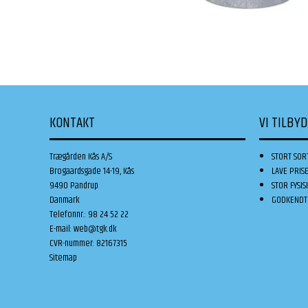
KONTAKT
VI TILBY
Trægården Kås A/S
STORT SOR
Brogaardsgade 14-19, Kås
LAVE PRIS
9490 Pandrup
STOR FYSIS
Danmark
GODKENDT 
Telefonnr.
:
98 24 52 22
E-mail
:
web@tgk.dk
CVR-nummer
:
82167315
Sitemap