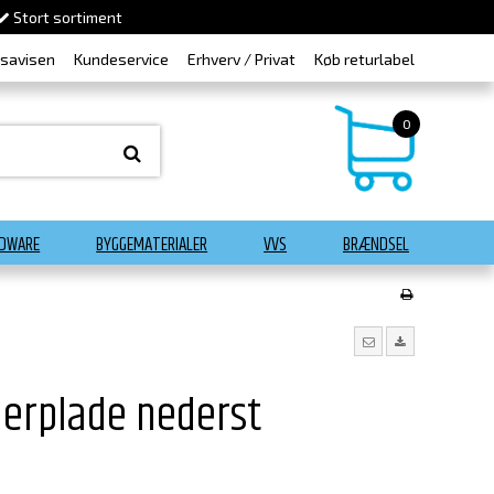
Stort sortiment
dsavisen
Kundeservice
Erhverv / Privat
Køb returlabel
0
DWARE
BYGGEMATERIALER
VVS
BRÆNDSEL
erplade nederst