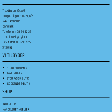
Trægården Kås A/S
Brogaardsgade 14-19, Kås
9490 Pandrup
Danmark
Telefonnr.
:
98 24 52 22
E-mail
:
web@tgk.dk
CVR-nummer
:
82167315
Sitemap
VI TILBYDER
STORT SORTIMENT
LAVE PRISER
STOR FYSISK BUTIK
GODKENDT E-BUTIK
SHOP
INFO SIDER
HANDELSBETINGELSER