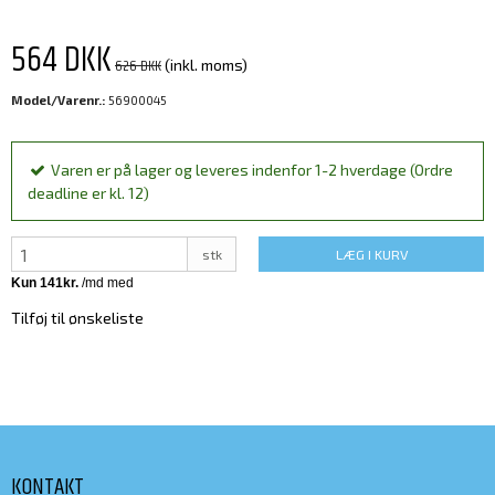
564 DKK
626 DKK
(inkl. moms)
Model/Varenr.:
56900045
Varen er på lager og leveres indenfor 1-2 hverdage (Ordre
deadline er kl. 12)
stk
LÆG I KURV
Tilføj til ønskeliste
KONTAKT